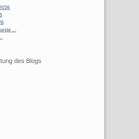
2026
26
26
este ...
..
tung des Blogs