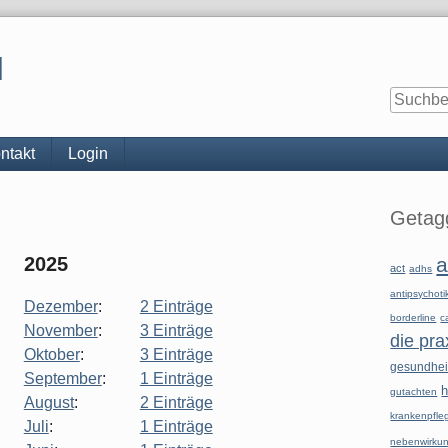
l
ntakt
Login
Seitenle
Getagg
2025
a
act
adhs
antipsychoti
Dezember
:
2 Einträge
borderline
c
November
:
3 Einträge
die pra
Oktober
:
3 Einträge
gesundhe
September
:
1 Einträge
h
gutachten
August
:
2 Einträge
krankenpfle
Juli
:
1 Einträge
nebenwirku