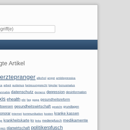
iste
te Artikel
erztepranger
alkohol
angst
antidepressiva
ka
arbeit
autismus
betreuungsrecht
bipolar
bonusmalus
datenschutz
depression
desinformation
annabis
demenz
xis
ehealth
gesundheitsreform
ekt
faq
gaga
itswesen
gesundheitswirtschaft
grundlagen
gewicht
onorar
kranke kassen
internet
kommunikation
kosten
krankheitskarte
medikamente
kv
medienpfusch
ge
links
politikerpfusch
planwirtschaft
ngen