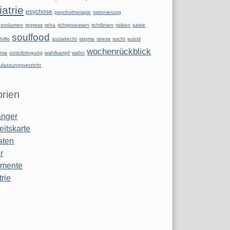
atrie
psychose
psychotherapie
rationierung
ngsvolumen
regress
reha
richtgroessen
richtlinien
risiken
satire
soulfood
hilfe
sozialrecht
stigma
stress
sucht
suizid
wochenrückblick
uma
unterbringung
wahlkampf
wahn
ulassungsverzicht
rien
anger
eitskarte
aten
r
amente
rie