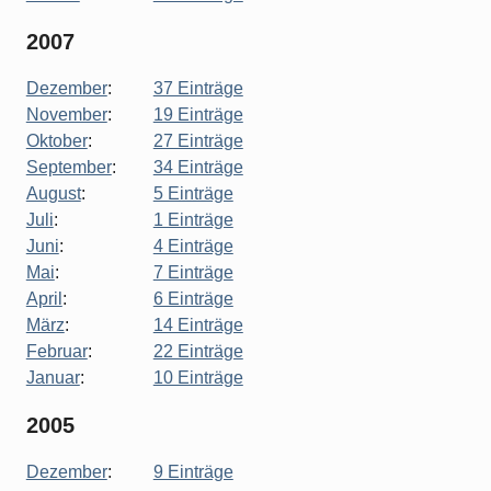
2007
Dezember
:
37 Einträge
November
:
19 Einträge
Oktober
:
27 Einträge
September
:
34 Einträge
August
:
5 Einträge
Juli
:
1 Einträge
Juni
:
4 Einträge
Mai
:
7 Einträge
April
:
6 Einträge
März
:
14 Einträge
Februar
:
22 Einträge
Januar
:
10 Einträge
2005
Dezember
:
9 Einträge