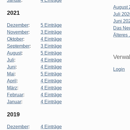
Januar
:
4 Einträge
August 
2021
Juli 20
Juni 20
Dezember
:
5 Einträge
Das Neu
November
:
3 Einträge
Älteres .
Oktober
:
4 Einträge
September
:
3 Einträge
August
:
5 Einträge
Verwal
Juli
:
4 Einträge
Juni
:
4 Einträge
Login
Mai
:
5 Einträge
April
:
4 Einträge
März
:
4 Einträge
Februar
:
4 Einträge
Januar
:
4 Einträge
2019
Dezember
:
4 Einträge