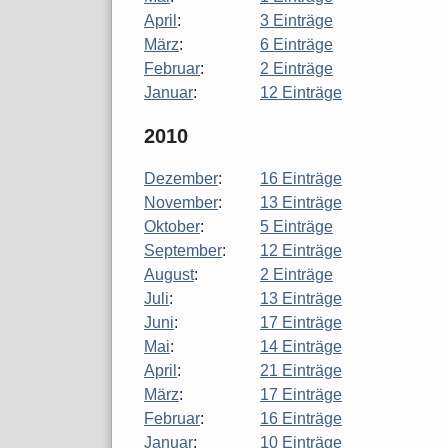
April
:
3 Einträge
März
:
6 Einträge
Februar
:
2 Einträge
Januar
:
12 Einträge
2010
Dezember
:
16 Einträge
November
:
13 Einträge
Oktober
:
5 Einträge
September
:
12 Einträge
August
:
2 Einträge
Juli
:
13 Einträge
Juni
:
17 Einträge
Mai
:
14 Einträge
April
:
21 Einträge
März
:
17 Einträge
Februar
:
16 Einträge
Januar
:
10 Einträge