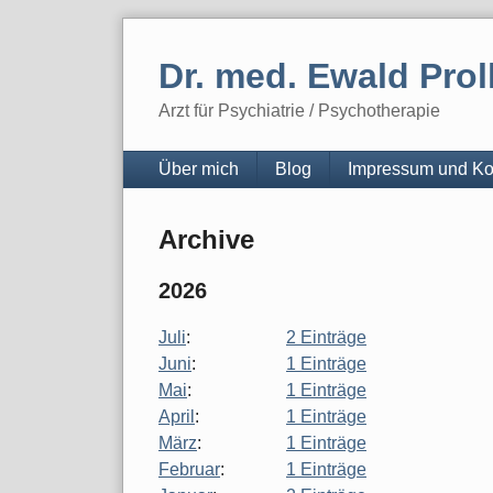
Skip
to
Dr. med. Ewald Prol
content
Arzt für Psychiatrie / Psychotherapie
Navigation
Über mich
Blog
Impressum und Ko
Archive
2026
Juli
:
2 Einträge
Juni
:
1 Einträge
Mai
:
1 Einträge
April
:
1 Einträge
März
:
1 Einträge
Februar
:
1 Einträge