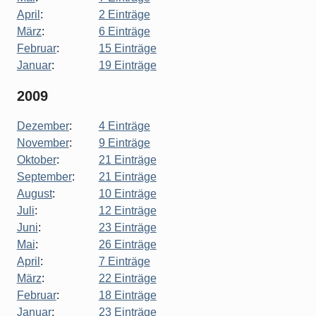
April
:
2 Einträge
März
:
6 Einträge
Februar
:
15 Einträge
Januar
:
19 Einträge
2009
Dezember
:
4 Einträge
November
:
9 Einträge
Oktober
:
21 Einträge
September
:
21 Einträge
August
:
10 Einträge
Juli
:
12 Einträge
Juni
:
23 Einträge
Mai
:
26 Einträge
April
:
7 Einträge
März
:
22 Einträge
Februar
:
18 Einträge
Januar
:
23 Einträge