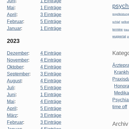
Juni
:
1 Einträge
psychi
Mai
:
1 Einträge
April
:
3 Einträge
regelleistu
Februar
:
5 Einträge
schlaf
selbst
Januar
:
1 Einträge
termine
tra
wuppertal
z
2023
Katego
Dezember
:
4 Einträge
November
:
4 Einträge
Ärztepr
Oktober
:
4 Einträge
Krankh
September
:
3 Einträge
Praxisd
August
:
4 Einträge
Honora
Juli
:
5 Einträge
Medik
Juni
:
1 Einträge
Psychiat
Mai
:
4 Einträge
time off
April
:
5 Einträge
März
:
3 Einträge
Februar
:
3 Einträge
Archiv