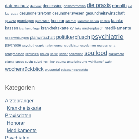
die praxis
datenschutz
ehealth
depression
desinformation
demenz
ekt
gesundheitsreform
gesundheitswesen
gesundheitswirtschaft
faq
gaga
honorar
kranke
grundlagen
gewicht
gutachten
internet
kommunikation
kosten
kassen
krankheitskarte
medikamente
kv
medienpfusch
krankenpflege
links
psychiatrie
politikerpfusch
planwirtschaft
nebenwirkungen
psychose
psychotherapie
rationierung
regelleistungsvolumen
regress
reha
soulfood
richtgroessen
richtlinien
risiken
satire
schlaf
selbsthilfe
sozialrecht
termine
stigma
stress
sucht
suizid
trauma
unterbringung
wahlkampf
wahn
wochenrückblick
wuppertal
zulassungsverzicht
Kategorien
Ärztepranger
Krankheitskarte
Praxisdaten
Honorar
Medikamente
Psychiatrie