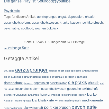
Die ganze Playlist: Soulfood@youtube
Kategorien:
Psychiatrie
Tags für diesen Artikel:
aerztepranger
,
angst
,
depression
,
ehealth
,
gesundheitsreform
,
gesundheitswesen
,
kranke kassen
,
politikerpfusch
,
psychiatrie
,
soulfood
,
wochenrückblick
Pagination
Seite 115 von 115, insgesamt 571 Einträge
← vorherige Seite
Seitenleiste
Getaggte Artikel
aerztepranger
act
adhs
alkohol
angst
antidepressiva
antipsychotika
arbeit
autismus
betreuungsrecht
bipolar
bonusmalus
borderline
cannabis
die praxis
datenschutz
ehealth
depression
desinformation
demenz
ekt
gesundheitsreform
gesundheitswesen
gesundheitswirtschaft
faq
gaga
honorar
kranke
grundlagen
gewicht
gutachten
internet
kommunikation
kosten
kassen
krankheitskarte
medikamente
kv
medienpfusch
krankenpflege
links
psychiatrie
politikerpfusch
planwirtschaft
nebenwirkungen