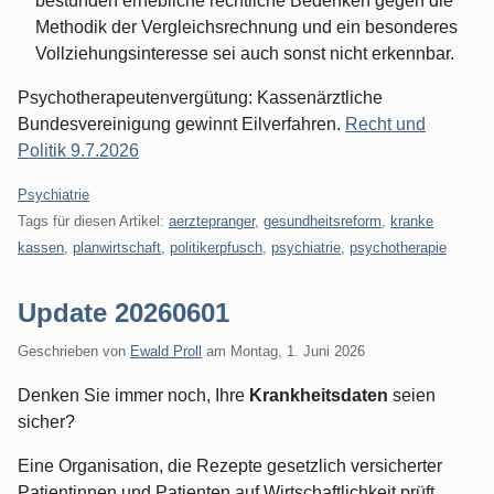
bestünden erhebliche rechtliche Bedenken gegen die
Methodik der Vergleichsrechnung und ein besonderes
Vollziehungsinteresse sei auch sonst nicht erkennbar.
Psychotherapeutenvergütung: Kassenärztliche
Bundesvereinigung gewinnt Eilverfahren.
Recht und
Politik 9.7.2026
Kategorien:
Psychiatrie
Tags für diesen Artikel:
aerztepranger
,
gesundheitsreform
,
kranke
kassen
,
planwirtschaft
,
politikerpfusch
,
psychiatrie
,
psychotherapie
Update 20260601
Geschrieben von
Ewald Proll
am
Montag, 1. Juni 2026
Denken Sie immer noch, Ihre
Krankheitsdaten
seien
sicher?
Eine Organisation, die Rezepte gesetzlich versicherter
Patientinnen und Patienten auf Wirtschaftlichkeit prüft,