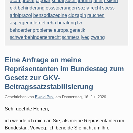
bipolar
sucht
alter
acamprosat
schlaf
trauma
risiken
ekt
essstoerungen
behinderung
sozialrecht
stress
aripiprazol
clozapin
benzodiazepine
rauchen
asperger
internet
beratung
reha
lvr
behoerdenprobleme
europa
genetik
schwerbehindertenrecht
schmerz
jveg
zwang
Eine Anfrage an meine
Repräsentanten im Bundestag zum
Gesetz zur GKV-
Beitragssatzstabilisierung
Geschrieben von
Ewald Proll
am
Donnerstag, 16. Juli 2026
Sehr geehrte Herren,
ich wende ich mich an Sie, als meine Repräsentanten im
Bundestag. Vorweg: ich beneide Sie nicht um Ihre