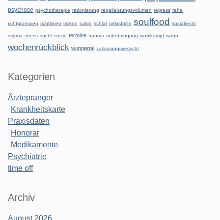
psychose
psychotherapie
rationierung
regelleistungsvolumen
regress
reha
soulfood
richtgroessen
richtlinien
risiken
satire
schlaf
selbsthilfe
sozialrecht
termine
stigma
stress
sucht
suizid
trauma
unterbringung
wahlkampf
wahn
wochenrückblick
wuppertal
zulassungsverzicht
Kategorien
Ärztepranger
Krankheitskarte
Praxisdaten
Honorar
Medikamente
Psychiatrie
time off
Archiv
August 2026