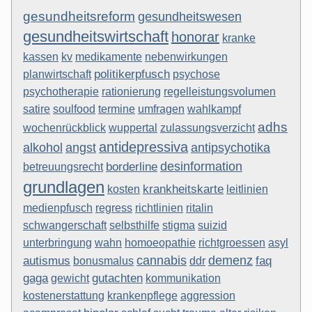
gesundheitsreform
gesundheitswesen
gesundheitswirtschaft
honorar
kranke
kassen
kv
medikamente
nebenwirkungen
politikerpfusch
planwirtschaft
psychose
rationierung
regelleistungsvolumen
psychotherapie
termine
wahlkampf
satire
soulfood
umfragen
adhs
wuppertal
zulassungsverzicht
wochenrückblick
antidepressiva
alkohol
angst
antipsychotika
desinformation
betreuungsrecht
borderline
grundlagen
krankheitskarte
kosten
leitlinien
medienpfusch
regress
richtlinien
ritalin
suizid
schwangerschaft
selbsthilfe
stigma
richtgroessen
asyl
unterbringung
wahn
homoeopathie
autismus
cannabis
demenz
bonusmalus
ddr
faq
gaga
gewicht
gutachten
kommunikation
aggression
kostenerstattung
krankenpflege