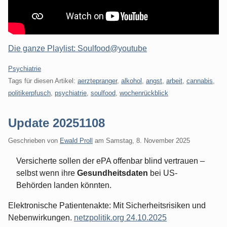
Die ganze Playlist: Soulfood@youtube
Kategorien:
Psychiatrie
Tags für diesen Artikel:
aerztepranger
,
alkohol
,
angst
,
arbeit
,
cannabis
,
politikerpfusch
,
psychiatrie
,
soulfood
,
wochenrückblick
Update 20251108
Geschrieben von
Ewald Proll
am
Samstag, 8. November 2025
Versicherte sollen der ePA offenbar blind vertrauen –
selbst wenn ihre
Gesundheitsdaten
bei US-
Behörden landen könnten.
Elektronische Patientenakte: Mit Sicherheitsrisiken und
Nebenwirkungen.
netzpolitik.org 24.10.2025