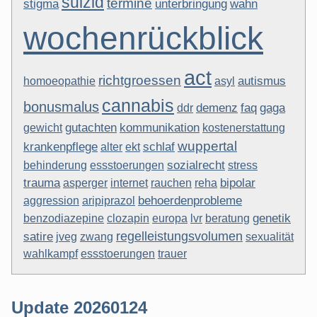
suizid
termine
stigma
unterbringung
wahn
wochenrückblick
act
richtgroessen
autismus
homoeopathie
asyl
cannabis
bonusmalus
demenz
faq
gaga
ddr
gutachten
kommunikation
gewicht
kostenerstattung
wuppertal
krankenpflege
schlaf
alter
ekt
sozialrecht
behinderung
essstoerungen
stress
trauma
bipolar
asperger
internet
rauchen
reha
behoerdenprobleme
aggression
aripiprazol
genetik
benzodiazepine
clozapin
europa
lvr
beratung
regelleistungsvolumen
satire
jveg
zwang
sexualität
wahlkampf
essstoerungen
trauer
Update 20260124