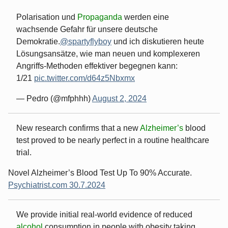
Polarisation und
Propaganda
werden eine
wachsende Gefahr für unsere deutsche
Demokratie.
@spartyflyboy
und ich diskutieren heute
Lösungsansätze, wie man neuen und komplexeren
Angriffs-Methoden effektiver begegnen kann:
1/21
pic.twitter.com/d64z5Nbxmx
— Pedro (@mfphhh)
August 2, 2024
New research confirms that a new
Alzheimer’s
blood
test proved to be nearly perfect in a routine healthcare
trial.
Novel Alzheimer’s Blood Test Up To 90% Accurate.
Psychiatrist.com 30.7.2024
We provide initial real-world evidence of reduced
alcohol
consumption in people with obesity taking