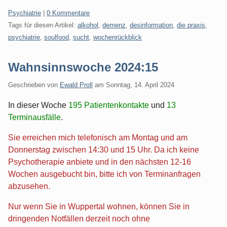
Kategorien:
Psychiatrie
|
0 Kommentare
Tags für diesen Artikel:
alkohol
,
demenz
,
desinformation
,
die praxis
,
psychiatrie
,
soulfood
,
sucht
,
wochenrückblick
Wahnsinnswoche 2024:15
Geschrieben von
Ewald Proll
am
Sonntag, 14. April 2024
In dieser Woche
195 Patientenkontakte
und
13
Terminausfälle
.
Sie erreichen mich telefonisch am Montag und am
Donnerstag zwischen 14:30 und 15 Uhr. Da ich keine
Psychotherapie anbiete und in den nächsten 12-16
Wochen ausgebucht bin, bitte ich von Terminanfragen
abzusehen.
Nur wenn Sie in Wuppertal wohnen, können Sie in
dringenden Notfällen derzeit noch ohne