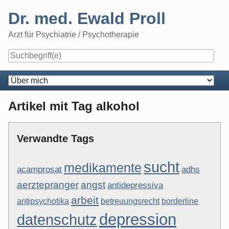
Skip
Dr. med. Ewald Proll
to
content
Arzt für Psychiatrie / Psychotherapie
Navigation
Artikel mit Tag alkohol
Verwandte Tags
sucht
medikamente
acamprosat
adhs
aerztepranger
angst
antidepressiva
arbeit
antipsychotika
betreuungsrecht
borderline
depression
datenschutz