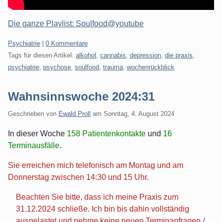
Die ganze Playlist: Soulfood@youtube
Kategorien:
Psychiatrie
|
0 Kommentare
Tags für diesen Artikel:
alkohol
,
cannabis
,
depression
,
die praxis
,
psychiatrie
,
psychose
,
soulfood
,
trauma
,
wochenrückblick
Wahnsinnswoche 2024:31
Geschrieben von
Ewald Proll
am
Sonntag, 4. August 2024
In dieser Woche
158 Patientenkontakte
und
16
Terminausfälle
.
Sie erreichen mich telefonisch am Montag und am
Donnerstag zwischen 14:30 und 15 Uhr.
Beachten Sie bitte, dass ich meine Praxis zum
31.12.2024 schließe. Ich bin bis dahin vollständig
ausgelastet und nehme keine neuen Terminanfragen /