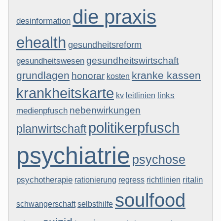
die praxis
desinformation
ehealth
gesundheitsreform
gesundheitswirtschaft
gesundheitswesen
grundlagen
kranke kassen
honorar
kosten
krankheitskarte
links
kv
leitlinien
nebenwirkungen
medienpfusch
politikerpfusch
planwirtschaft
psychiatrie
psychose
psychotherapie
ritalin
rationierung
regress
richtlinien
soulfood
schwangerschaft
selbsthilfe