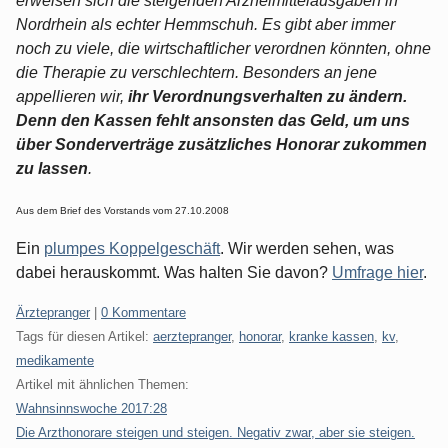
erweisen sich die steigenden Arzneimittelausgaben in
Nordrhein als echter Hemmschuh. Es gibt aber immer
noch zu viele, die wirtschaftlicher verordnen könnten, ohne
die Therapie zu verschlechtern. Besonders an jene
appellieren wir,
ihr Verordnungsverhalten zu ändern.
Denn den Kassen fehlt ansonsten das Geld, um uns
über Sonderverträge zusätzliches Honorar zukommen
zu lassen
.
Aus dem Brief des Vorstands vom 27.10.2008
Ein
plumpes Koppelgeschäft
. Wir werden sehen, was
dabei herauskommt. Was halten Sie davon?
Umfrage hier
.
Kategorien:
Ärztepranger
|
0 Kommentare
Tags für diesen Artikel:
aerztepranger
,
honorar
,
kranke kassen
,
kv
,
medikamente
Artikel mit ähnlichen Themen:
Wahnsinnswoche 2017:28
Die Arzthonorare steigen und steigen. Negativ zwar, aber sie steigen.