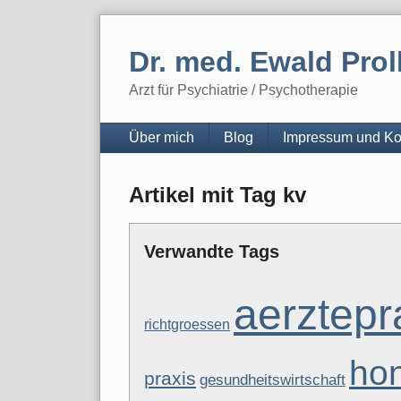
Skip
to
Dr. med. Ewald Prol
content
Arzt für Psychiatrie / Psychotherapie
Navigation
Über mich
Blog
Impressum und Ko
Artikel mit Tag kv
Verwandte Tags
aerztepr
richtgroessen
ho
praxis
gesundheitswirtschaft