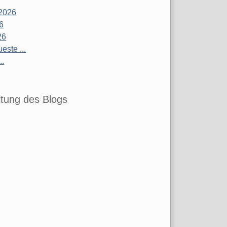
2026
26
26
este ...
..
tung des Blogs