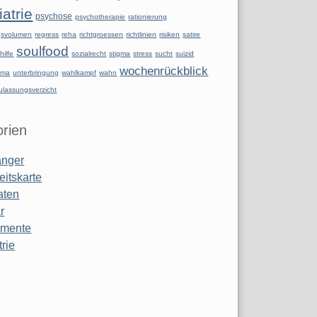
atrie
psychose
psychotherapie
rationierung
ngsvolumen
regress
reha
richtgroessen
richtlinien
risiken
satire
soulfood
hilfe
sozialrecht
stigma
stress
sucht
suizid
wochenrückblick
uma
unterbringung
wahlkampf
wahn
ulassungsverzicht
rien
anger
eitskarte
aten
r
amente
rie