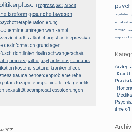
olitikerpfusch
act
psychi
regress
arbeit
gesundheitswesen
heitsreform
regelleistu
rationierung
psychotherapie
schlaf
selbst
ood
termine
umfragen
wahlkampf
termine
tra
verzicht
adhs
antidepressiva
alkohol
angst
wuppertal
z
desinformation
grundlagen
ne
fusch
richtlinien
ritalin
schwangerschaft
Katego
ahn
cannabis
homoeopathie
asyl
autismus
Ärztepr
kation
krankenpflege
kostenerstattung
Krankh
trauma
behoerdenprobleme
stress
reha
Praxisd
bipolar
ekt
genetik
clozapin
europa
lvr
alter
Honora
en
sexualität
acamprosat
essstoerungen
Medik
Psychiat
time off
Archiv
ber 2025