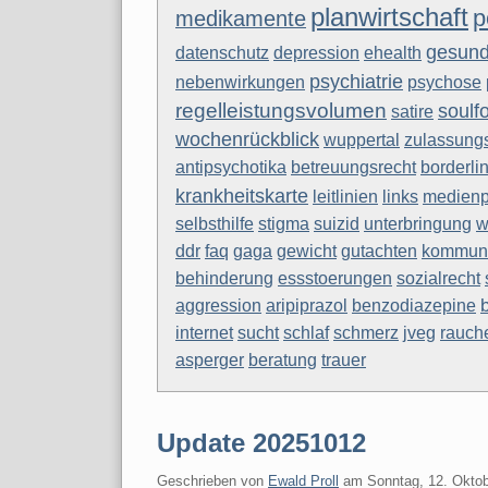
planwirtschaft
p
medikamente
gesund
datenschutz
depression
ehealth
psychiatrie
nebenwirkungen
psychose
regelleistungsvolumen
soulf
satire
wochenrückblick
wuppertal
zulassungs
antipsychotika
betreuungsrecht
borderli
krankheitskarte
links
medienp
leitlinien
stigma
suizid
unterbringung
w
selbsthilfe
faq
gaga
kommuni
ddr
gewicht
gutachten
sozialrecht
behinderung
essstoerungen
aggression
aripiprazol
benzodiazepine
sucht
internet
schlaf
schmerz
jveg
rauch
asperger
beratung
trauer
Update 20251012
Geschrieben von
Ewald Proll
am
Sonntag, 12. Okto