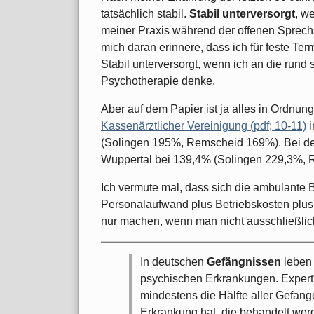
tatsächlich stabil.
Stabil unterversorgt
, w
meiner Praxis während der offenen Sprechs
mich daran erinnere, dass ich für feste Ter
Stabil unterversorgt, wenn ich an die rund
Psychotherapie denke.
Aber auf dem Papier ist ja alles in Ordnung
Kassenärztlicher Vereinigung (pdf; 10-11)
i
(Solingen 195%, Remscheid 169%). Bei de
Wuppertal bei 139,4% (Solingen 229,3%, 
Ich vermute mal, dass sich die ambulante B
Personalaufwand plus Betriebskosten plu
nur machen, wenn man nicht ausschließlich 
In deutschen
Gefängnissen
leben
psychischen Erkrankungen. Expert
mindestens die Hälfte aller Gefan
Erkrankung hat, die behandelt wer