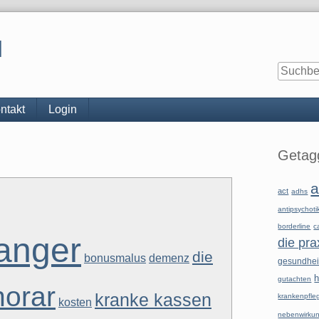
l
ntakt
Login
Seitenle
Getagg
a
act
adhs
antipsychoti
borderline
c
anger
die pra
die
bonusmalus
demenz
gesundhe
h
gutachten
norar
kranke kassen
krankenpfle
kosten
nebenwirku