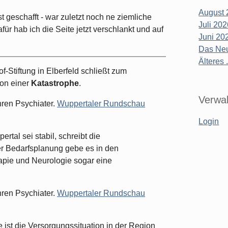
August 
st geschafft - war zuletzt noch ne ziemliche
Juli 20
ür hab ich die Seite jetzt verschlankt und auf
Juni 20
Das Neu
Älteres .
-Stiftung in Elberfeld schließt zum
von einer
Katastrophe
.
Verwal
hren Psychiater.
Wuppertaler Rundschau
Login
ertal sei stabil, schreibt die
r Bedarfsplanung gebe es in den
apie und Neurologie sogar eine
hren Psychiater.
Wuppertaler Rundschau
 ist die Versorgungssituation in der Region