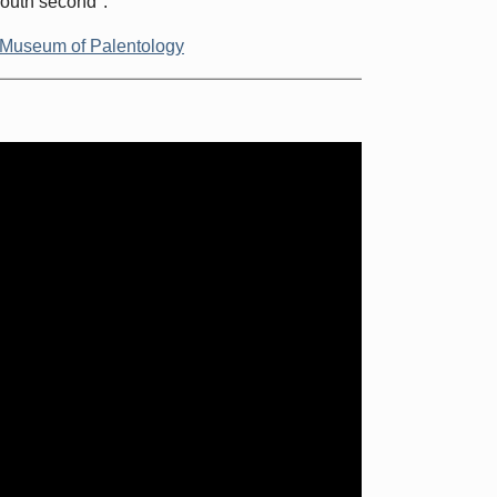
outh second".
Museum of Palentology