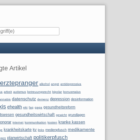
iste
te Artikel
erztepranger
alkohol
angst
antidepressiva
ka
arbeit
autismus
betreuungsrecht
bipolar
bonusmalus
datenschutz
depression
desinformation
annabis
demenz
xis
ehealth
gesundheitsreform
ekt
faq
gaga
itswesen
gesundheitswirtschaft
grundlagen
gewicht
onorar
kranke kassen
internet
kommunikation
kosten
krankheitskarte
medikamente
kv
medienpfusch
ge
links
politikerpfusch
planwirtschaft
ngen