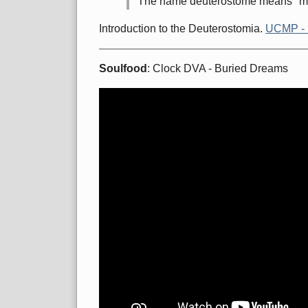
The name deuterostome means "m
Introduction to the Deuterostomia.
UCMP - 
Soulfood
: Clock DVA - Buried Dreams