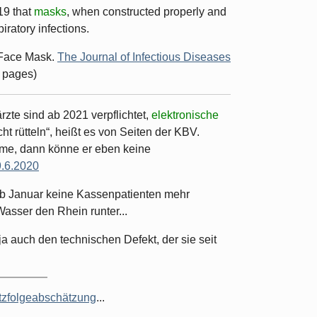
19 that
masks
, when constructed properly and
iratory infections.
e Face Mask.
The Journal of Infectious Diseases
3 pages)
rzte sind ab 2021 verpflichtet,
elektronische
ht rütteln“, heißt es von Seiten der KBV.
mme, dann könne er eben keine
.6.2020
 ab Januar keine Kassenpatienten mehr
Wasser den Rhein runter...
 ja auch den technischen Defekt, der sie seit
tzfolgeabschätzung
...