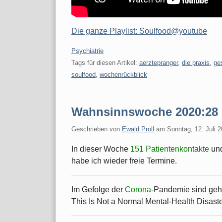
Die ganze Playlist: Soulfood@youtube
Kategorien:
Psychiatrie
Tags für diesen Artikel:
aerztepranger
,
die praxis
,
ge
soulfood
,
wochenrückblick
Wahnsinnswoche 2020:28
Geschrieben von
Ewald Proll
am
Sonntag, 12. Juli 
In dieser Woche
151 Patientenkontakte
un
habe ich wieder freie Termine.
Im Gefolge der
Corona
-Pandemie sind geh
This Is Not a Normal Mental-Health Disast