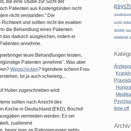
t, die eine Studie zur Sicht der
psychi
jedoch Patienten aus Kostengründen nicht
regelleistu
tem nicht verstanden.“ Die
 Richtwert und sollten nicht die exakten
schlaf
selbst
nn die Behandlung eines Patienten
termine
tra
zt das dadurch ausgleichen, indem er
wuppertal
z
 Patienten annehme.
Katego
serbringer teure Behandlungen leisten,
engünstige Patienten annehme". Was aber
Ärztepr
iven?
Wegschicken
? Irgendwie scheint Frau
Krankh
rstehen. Ist ja auch schwierig...
Praxisd
Honora
hof Huber zugeschrieben wird:
Medik
Psychiat
tems sollten nach Ansicht des
time off
n Kirche in Deutschland (EKD), Bischof
ausgaben vermieden werden. Es sei
eit, zuallererst
Archiv
n, bevor man an Rationierungen geht»,