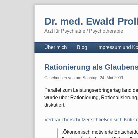
Skip
to
Dr. med. Ewald Prol
content
Arzt für Psychiatrie / Psychotherapie
Navigation
Über mich
Blog
Impressum und Ko
Rationierung als Glaubens
Geschrieben von
am
Sonntag, 24. Mai 2009
Parallel zum Leistungserbringertag fand de
wurde über Rationierung, Rationalisierun
diskutiert.
Verbraucherschützer schließen sich Kritik 
„Ökonomisch motivierte Entscheidu