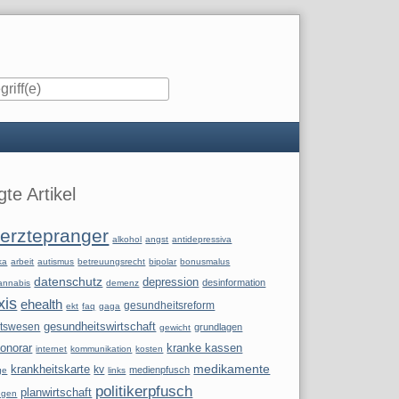
iste
te Artikel
erztepranger
alkohol
angst
antidepressiva
ka
arbeit
autismus
betreuungsrecht
bipolar
bonusmalus
datenschutz
depression
desinformation
annabis
demenz
xis
ehealth
gesundheitsreform
ekt
faq
gaga
itswesen
gesundheitswirtschaft
grundlagen
gewicht
onorar
kranke kassen
internet
kommunikation
kosten
krankheitskarte
medikamente
kv
medienpfusch
ge
links
politikerpfusch
planwirtschaft
ngen