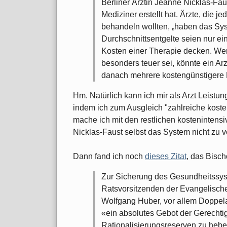
Berliner Ärztin Jeanne Nicklas-Faus
Mediziner erstellt hat. Ärzte, die 
behandeln wollten, „haben das Sys
Durchschnittsentgelte seien nur ein
Kosten einer Therapie decken. We
besonders teuer sei, könnte ein Ar
danach mehrere kostengünstigere
Hm. Natürlich kann ich mir als
Arzt
Leistung
indem ich zum Ausgleich "zahlreiche kost
mache ich mit den restlichen kostenintens
Nicklas-Faust selbst das System nicht zu ve
Dann fand ich noch
dieses Zitat
, das Bisc
Zur Sicherung des Gesundheitssys
Ratsvorsitzenden der Evangelische
Wolfgang Huber, vor allem Doppel
«ein absolutes Gebot der Gerechtigk
Rationalisierungsreserven zu hebe