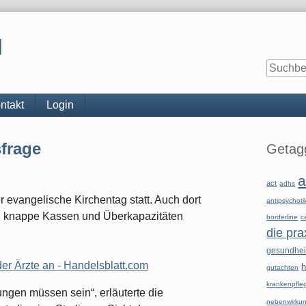
l
ntakt
Login
Seitenle
frage
Getagg
a
act
adhs
r evangelische Kirchentag statt. Auch dort
antipsychoti
g, knappe Kassen und Überkapazitäten
borderline
c
die pra
gesundhe
der Ärzte an - Handelsblatt.com
h
gutachten
krankenpfle
ngen müssen sein“, erläuterte die
nebenwirku