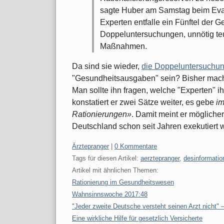
sagte Huber am Samstag beim Evan
Experten entfalle ein Fünftel der
Doppeluntersuchungen, unnötig te
Maßnahmen.
Da sind sie wieder,
die Doppeluntersuchu
"Gesundheitsausgaben" sein? Bisher mach
Man sollte ihn fragen, welche "Experten" i
konstatiert er zwei Sätze weiter, es gebe
im
Rationierungen»
. Damit meint er möglicher
Deutschland schon seit Jahren exekutiert w
Kategorien:
Ärztepranger
|
0 Kommentare
Tags für diesen Artikel:
aerztepranger
,
desinformatio
Artikel mit ähnlichen Themen:
Rationierung im Gesundheitswesen
Wahnsinnswoche 2017:48
"Jeder zweite Deutsche versteht seinen Arzt nicht" – 
Eine wirkliche Hilfe für gesetzlich Versicherte