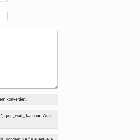
ern konvertiert.
*), per _wort_ kann ein Wort
t, sondern nur für eventuelle