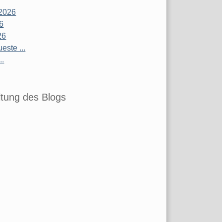
2026
26
26
este ...
..
tung des Blogs