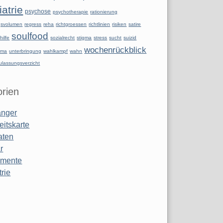
atrie
psychose
psychotherapie
rationierung
ngsvolumen
regress
reha
richtgroessen
richtlinien
risiken
satire
soulfood
hilfe
sozialrecht
stigma
stress
sucht
suizid
wochenrückblick
uma
unterbringung
wahlkampf
wahn
ulassungsverzicht
rien
anger
eitskarte
aten
r
amente
rie