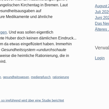
gelischen Kirchentag in Bremen. Laut
August 
 Gesundheitsausgaben auf
Juli 20
ure Medikamente und ähnliche
Juni 20
Das Neu
Älteres .
ngen
. Und was sollen eigentlich
te Huber doch keinen dämlichen Eindruck...
hm da etwas eingeflüstert haben. Immerhin
Verwal
 Gesundheitssystem «undurchschaute
weise die heimliche Rationierung, die in
Login
ird.
n
,
gesundheitswesen
,
medienpfusch
,
rationierung
so irreführend wird über eine Studie berichtet