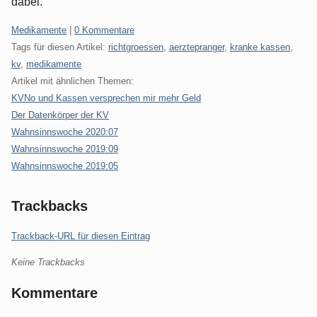
dabei.
Kategorien:
Medikamente
|
0 Kommentare
Tags für diesen Artikel:
richtgroessen
,
aerztepranger
,
kranke kassen
,
kv
,
medikamente
Artikel mit ähnlichen Themen:
KVNo und Kassen versprechen mir mehr Geld
Der Datenkörper der KV
Wahnsinnswoche 2020:07
Wahnsinnswoche 2019:09
Wahnsinnswoche 2019:05
Trackbacks
Trackback-URL für diesen Eintrag
Keine Trackbacks
Kommentare