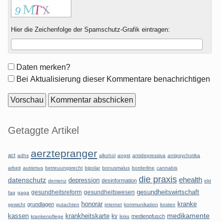
Hier die Zeichenfolge der Spamschutz-Grafik eintragen:
Formular-
Daten merken?
Optionen
Bei Aktualisierung dieser Kommentare benachrichtigen
Seitenleiste
Getaggte Artikel
aerztepranger
act
adhs
alkohol
angst
antidepressiva
antipsychotika
arbeit
autismus
betreuungsrecht
bipolar
bonusmalus
borderline
cannabis
die praxis
datenschutz
ehealth
depression
desinformation
demenz
ekt
gesundheitsreform
gesundheitswesen
gesundheitswirtschaft
faq
gaga
honorar
kranke
grundlagen
gewicht
gutachten
internet
kommunikation
kosten
kassen
krankheitskarte
medikamente
kv
medienpfusch
krankenpflege
links