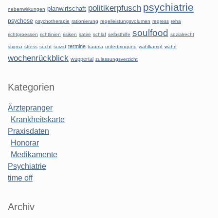
psychiatrie
politikerpfusch
planwirtschaft
nebenwirkungen
psychose
psychotherapie
rationierung
regelleistungsvolumen
regress
reha
soulfood
richtgroessen
richtlinien
risiken
satire
schlaf
selbsthilfe
sozialrecht
termine
stigma
stress
sucht
suizid
trauma
unterbringung
wahlkampf
wahn
wochenrückblick
wuppertal
zulassungsverzicht
Kategorien
Ärztepranger
Krankheitskarte
Praxisdaten
Honorar
Medikamente
Psychiatrie
time off
Archiv