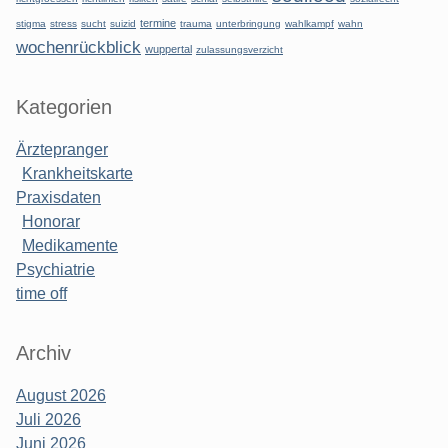
termine
stigma
stress
sucht
suizid
trauma
unterbringung
wahlkampf
wahn
wochenrückblick
wuppertal
zulassungsverzicht
Kategorien
Ärztepranger
Krankheitskarte
Praxisdaten
Honorar
Medikamente
Psychiatrie
time off
Archiv
August 2026
Juli 2026
Juni 2026