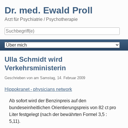
Skip
Dr. med. Ewald Proll
to
content
Arzt für Psychiatrie / Psychotherapie
Navigation
Ulla Schmidt wird
Verkehrsministerin
Geschrieben von
am
Samstag, 14. Februar 2009
Hippokranet - physicians network
Ab sofort wird der Benzinpreis auf den
bundeseinheitlichen Orientierungspreis von 82 ct pro
Liter festgelegt (nach der bewährten Formel 3,5 :
5,11).