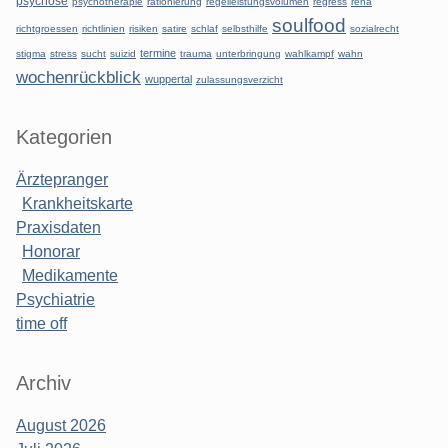
psychose
psychotherapie
rationierung
regelleistungsvolumen
regress
reha
soulfood
richtgroessen
richtlinien
risiken
satire
schlaf
selbsthilfe
sozialrecht
termine
stigma
stress
sucht
suizid
trauma
unterbringung
wahlkampf
wahn
wochenrückblick
wuppertal
zulassungsverzicht
Kategorien
Ärztepranger
Krankheitskarte
Praxisdaten
Honorar
Medikamente
Psychiatrie
time off
Archiv
August 2026