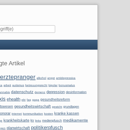
iste
te Artikel
erztepranger
alkohol
angst
antidepressiva
ka
arbeit
autismus
betreuungsrecht
bipolar
bonusmalus
datenschutz
depression
desinformation
annabis
demenz
xis
ehealth
gesundheitsreform
ekt
faq
gaga
itswesen
gesundheitswirtschaft
grundlagen
gewicht
onorar
kranke kassen
internet
kommunikation
kosten
krankheitskarte
medikamente
kv
medienpfusch
ge
links
politikerpfusch
planwirtschaft
ngen