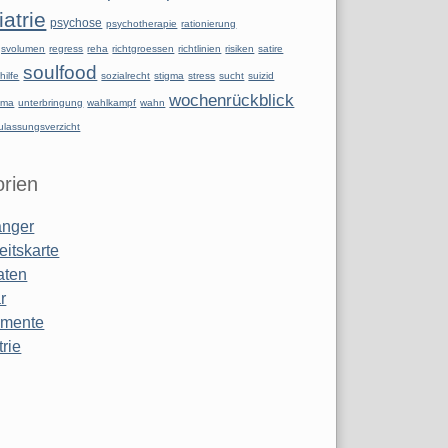
atrie
psychose
psychotherapie
rationierung
ngsvolumen
regress
reha
richtgroessen
richtlinien
risiken
satire
soulfood
hilfe
sozialrecht
stigma
stress
sucht
suizid
wochenrückblick
uma
unterbringung
wahlkampf
wahn
ulassungsverzicht
rien
anger
eitskarte
aten
r
amente
rie