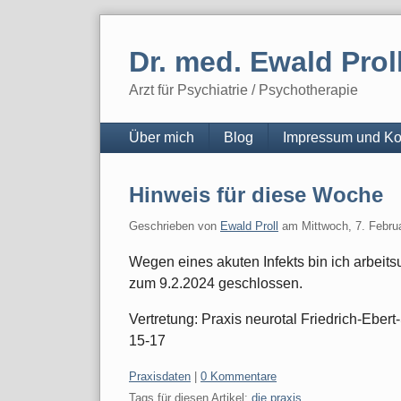
Skip
to
Dr. med. Ewald Prol
content
Arzt für Psychiatrie / Psychotherapie
Navigation
Über mich
Blog
Impressum und Ko
Hinweis für diese Woche
Geschrieben von
Ewald Proll
am
Mittwoch, 7. Febru
Wegen eines akuten Infekts bin ich arbeitsu
zum 9.2.2024 geschlossen.
Vertretung: Praxis neurotal Friedrich-Eber
15-17
Kategorien:
Praxisdaten
|
0 Kommentare
Tags für diesen Artikel:
die praxis