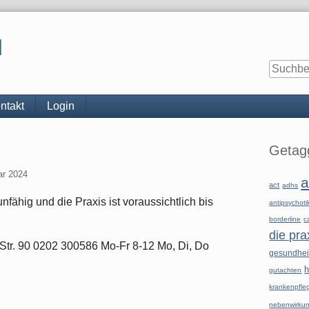
l
ntakt
Login
Seitenle
Getagg
ar 2024
a
act
adhs
nfähig und die Praxis ist voraussichtlich bis
antipsychoti
borderline
c
die pra
t-Str. 90 0202 300586 Mo-Fr 8-12 Mo, Di, Do
gesundhe
h
gutachten
krankenpfle
nebenwirku