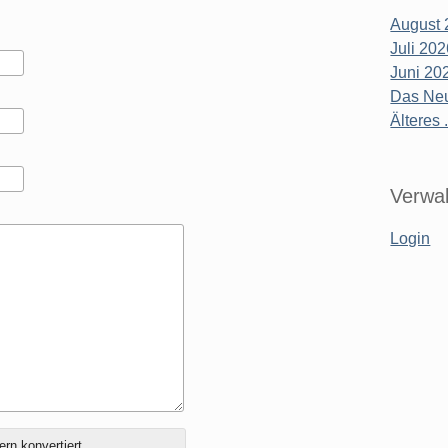
August 
Juli 20
Juni 20
Das Neu
Älteres .
Verwal
Login
ern konvertiert.