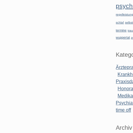
psychi
regelleistu
schlaf
selbst
termine
tra
wuppertal
z
Katego
Ärztepr
Krankh
Praxisd
Honora
Medik
Psychiat
time off
Archiv