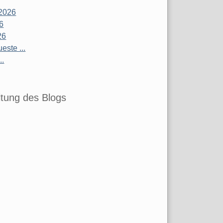
2026
26
26
este ...
..
tung des Blogs