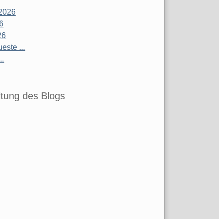
2026
26
26
este ...
..
tung des Blogs