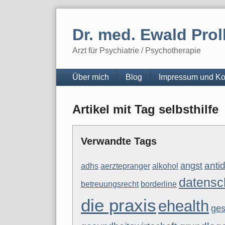
Skip
to
Dr. med. Ewald Prol
content
Arzt für Psychiatrie / Psychotherapie
Navigation
Über mich
Blog
Impressum und Ko
Artikel mit Tag selbsthilfe
Verwandte Tags
anti
angst
adhs
aerztepranger
alkohol
datensc
betreuungsrecht
borderline
die praxis
ehealth
ges