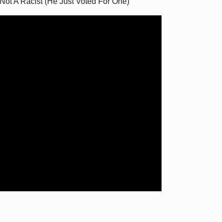
Not A Racist (He Just Voted For One)"