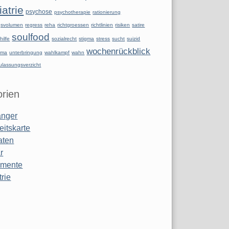
atrie
psychose
psychotherapie
rationierung
ngsvolumen
regress
reha
richtgroessen
richtlinien
risiken
satire
soulfood
hilfe
sozialrecht
stigma
stress
sucht
suizid
wochenrückblick
uma
unterbringung
wahlkampf
wahn
ulassungsverzicht
rien
anger
eitskarte
aten
r
amente
rie