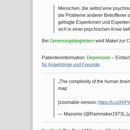
Menschen, die selbst eine psychis
die Probleme anderer Betroffener o
gefragte Expertinnen und Experten
sich in einer psychischen Krise bef
Bei
Genesungsbegleitern
wird Makel zur 
Patienteninformation:
Depression
– Einfac
für Angehörige und Freunde
.
The complexity of the human brain 
map
[zoomable version:
https://t.co/Hj
— Massimo (@Rainmaker1973)
Ju