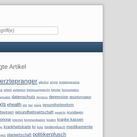
iste
te Artikel
erztepranger
alkohol
angst
antidepressiva
ka
arbeit
autismus
betreuungsrecht
bipolar
bonusmalus
datenschutz
depression
desinformation
annabis
demenz
xis
ehealth
gesundheitsreform
ekt
faq
gaga
itswesen
gesundheitswirtschaft
grundlagen
gewicht
onorar
kranke kassen
internet
kommunikation
kosten
krankheitskarte
medikamente
kv
medienpfusch
ge
links
politikerpfusch
planwirtschaft
ngen