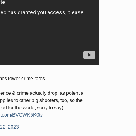
ames lower crime rates
nce & crime actually drop, as potential
pplies to other big shooters, too, so the
d for the world, sorry to say).
ter.com/BVQWK5K0tv
22, 2023