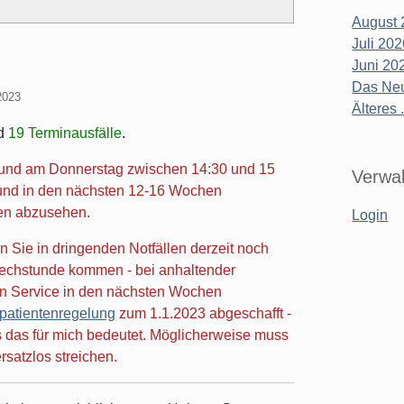
August 
Juli 20
Juni 20
Das Neu
2023
Älteres .
d
19 Terminausfälle
.
g und am Donnerstag zwischen 14:30 und 15
Verwal
 und in den nächsten 12-16 Wochen
gen abzusehen.
Login
 Sie in dringenden Notfällen derzeit noch
rechstunde kommen - bei anhaltender
sen Service in den nächsten Wochen
patientenregelung
zum 1.1.2023 abgeschafft -
as das für mich bedeutet. Möglicherweise muss
satzlos streichen.