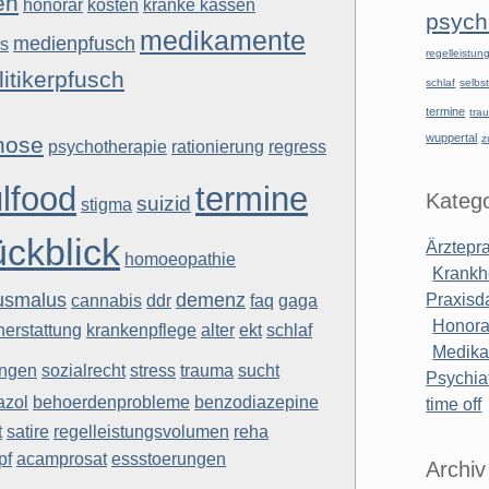
en
kranke kassen
honorar
kosten
psychi
medikamente
medienpfusch
ks
regelleistu
litikerpfusch
schlaf
selbst
termine
tra
wuppertal
hose
z
psychotherapie
rationierung
regress
lfood
termine
Katego
suizid
stigma
ckblick
Ärztepr
homoeopathie
Krankh
usmalus
demenz
cannabis
faq
gaga
Praxisd
ddr
Honora
krankenpflege
nerstattung
alter
ekt
schlaf
Medik
sozialrecht
trauma
sucht
ungen
stress
Psychiat
behoerdenprobleme
azol
benzodiazepine
time off
satire
regelleistungsvolumen
t
reha
pf
acamprosat
essstoerungen
Archiv