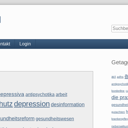
l
ntakt
Login
Seitenle
Getagg
a
act
adhs
antipsychoti
borderline
c
depressiva
arbeit
antipsychotika
die pra
depression
hutz
desinformation
gesundhe
h
gutachten
undheitsreform
gesundheitswesen
krankenpfle
nebenwirku