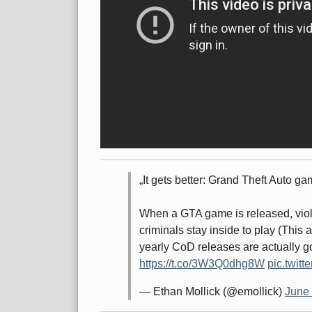
It gets better: Grand Theft Auto g
When a GTA game is released, viole
criminals stay inside to play (This a
yearly CoD releases are actually goo
https://t.co/3W3Q0dhg8W
pic.twit
— Ethan Mollick (@emollick)
June 