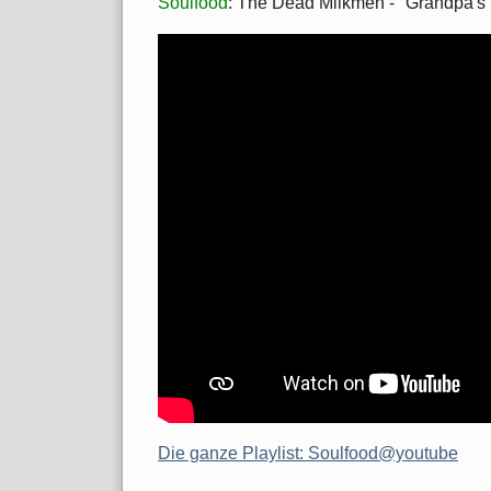
Soulfood
: The Dead Milkmen - "Grandpa's 
Die ganze Playlist: Soulfood@youtube