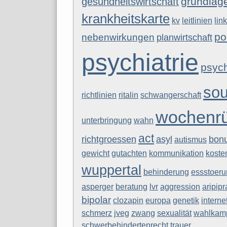
grundlag
gesundheitswirtschaft
krankheitskarte
lin
kv
leitlinien
po
nebenwirkungen
planwirtschaft
psychiatrie
psyc
sou
ritalin
richtlinien
schwangerschaft
wochenrü
unterbringung
wahn
act
bon
richtgroessen
asyl
autismus
gutachten
kommunikation
gewicht
koste
wuppertal
behinderung
essstoer
asperger
beratung
lvr
aggression
aripipr
bipolar
europa
genetik
clozapin
interne
schmerz
jveg
zwang
sexualität
wahlkam
schwerbehindertenrecht
trauer