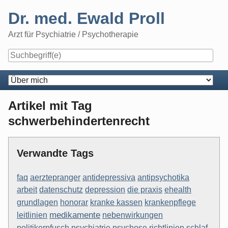
Skip
Dr. med. Ewald Proll
to
content
Arzt für Psychiatrie / Psychotherapie
Navigation
Artikel mit Tag
schwerbehindertenrecht
Verwandte Tags
faq
aerztepranger
antidepressiva
antipsychotika
arbeit
datenschutz
depression
die praxis
ehealth
kranke kassen
krankenpflege
grundlagen
honorar
medikamente
nebenwirkungen
leitlinien
psychiatrie
psychose
schlaf
politikerpfusch
richtlinien