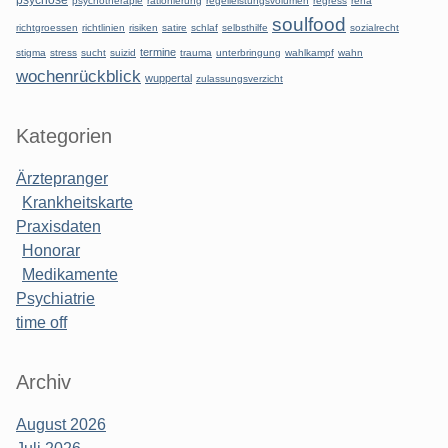
psychotherapie
rationierung
regelleistungsvolumen
regress
reha
soulfood
richtgroessen
richtlinien
risiken
satire
schlaf
selbsthilfe
sozialrecht
termine
stigma
stress
sucht
suizid
trauma
unterbringung
wahlkampf
wahn
wochenrückblick
wuppertal
zulassungsverzicht
Kategorien
Ärztepranger
Krankheitskarte
Praxisdaten
Honorar
Medikamente
Psychiatrie
time off
Archiv
August 2026