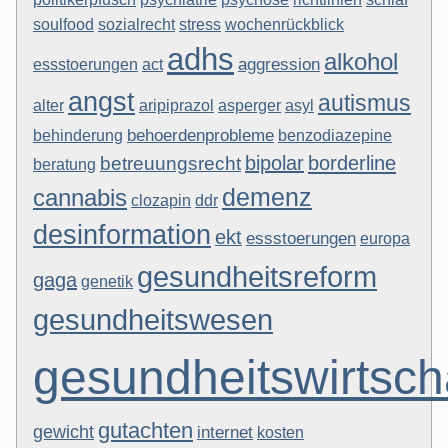
sozialrecht
wochenrückblick
soulfood
stress
adhs
alkohol
act
aggression
essstoerungen
angst
autismus
alter
aripiprazol
asperger
asyl
behoerdenprobleme
behinderung
benzodiazepine
borderline
bipolar
betreuungsrecht
beratung
demenz
cannabis
clozapin
ddr
desinformation
ekt
essstoerungen
europa
gesundheitsreform
gaga
genetik
gesundheitswesen
gesundheitswirtsch
gutachten
gewicht
internet
kosten