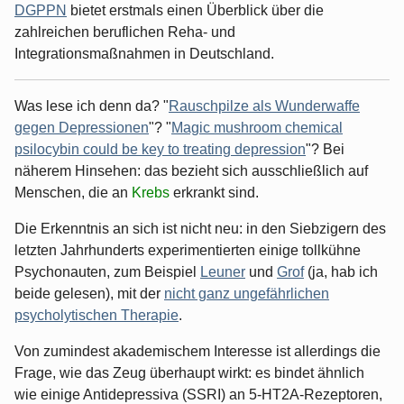
DGPPN
bietet erstmals einen Überblick über die
zahlreichen beruflichen Reha- und
Integrationsmaßnahmen in Deutschland.
Was lese ich denn da? "
Rauschpilze als Wunderwaffe
gegen Depressionen
"? "
Magic mushroom chemical
psilocybin could be key to treating depression
"? Bei
näherem Hinsehen: das bezieht sich ausschließlich auf
Menschen, die an
Krebs
erkrankt sind.
Die Erkenntnis an sich ist nicht neu: in den Siebzigern des
letzten Jahrhunderts experimentierten einige tollkühne
Psychonauten, zum Beispiel
Leuner
und
Grof
(ja, hab ich
beide gelesen), mit der
nicht ganz ungefährlichen
psycholytischen Therapie
.
Von zumindest akademischem Interesse ist allerdings die
Frage, wie das Zeug überhaupt wirkt: es bindet ähnlich
wie einige Antidepressiva (SSRI) an 5-HT2A-Rezeptoren,