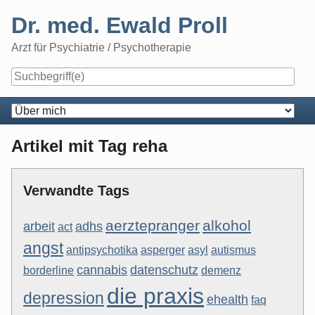
Skip
Dr. med. Ewald Proll
to
content
Arzt für Psychiatrie / Psychotherapie
Navigation
Artikel mit Tag reha
Verwandte Tags
aerztepranger
alkohol
arbeit
adhs
act
angst
antipsychotika
asperger
asyl
autismus
cannabis
datenschutz
borderline
demenz
die praxis
depression
ehealth
faq