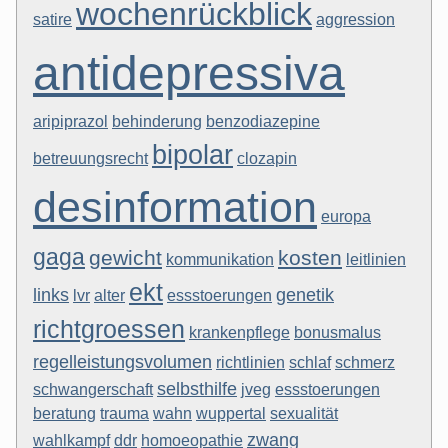
wochenrückblick
satire
aggression
antidepressiva
aripiprazol
behinderung
benzodiazepine
bipolar
betreuungsrecht
clozapin
desinformation
europa
gaga
gewicht
kosten
kommunikation
leitlinien
ekt
links
genetik
lvr
alter
essstoerungen
richtgroessen
krankenpflege
bonusmalus
regelleistungsvolumen
richtlinien
schlaf
schmerz
selbsthilfe
schwangerschaft
jveg
essstoerungen
beratung
trauma
wahn
wuppertal
sexualität
zwang
wahlkampf
ddr
homoeopathie