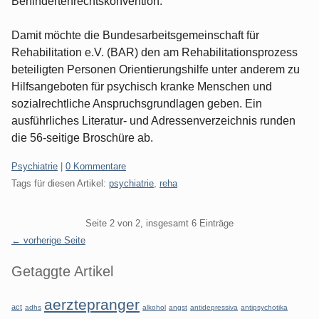
Behindertenrechtskonvention.
Damit möchte die Bundesarbeitsgemeinschaft für
Rehabilitation e.V. (BAR) den am Rehabilitationsprozess
beteiligten Personen Orientierungshilfe unter anderem zu
Hilfsangeboten für psychisch kranke Menschen und
sozialrechtliche Anspruchsgrundlagen geben. Ein
ausführliches Literatur- und Adressenverzeichnis runden
die 56-seitige Broschüre ab.
Kategorien:
Psychiatrie
|
0 Kommentare
Tags für diesen Artikel:
psychiatrie
,
reha
Pagination
Seite 2 von 2, insgesamt 6 Einträge
← vorherige Seite
Seitenleiste
Getaggte Artikel
aerztepranger
act
adhs
alkohol
angst
antidepressiva
antipsychotika