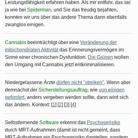
Leistungsfähigkeit erfahren haben. Als mir entfuhr, das sei
ja wie bei
Spiderman
, und Sie das freudig bejahten,
konnten wir uns über das andere Thema dann ebenfalls
zwanglos einigen.
Cannabis
beeinträchtigt über eine
Veränderung der
mitochondrialen Aktivität
das Erinnerungsvermögen im
Sinne einer chronischen Dysfunktion.
Die Grünen
wollen
den Umgang mit Cannabis jetzt entkriminalisieren.
Niedergelassene Ärzte
dürfen nicht "streiken"
. Wenn aber
demnächst der
Sicherstellungsauftrag
, wie
von einigen
gefordert
, anders vergeben werden sollte, dann wird sich
das ändern. Kontext: [
1
] [
2
] [
3
] [
4
]
Selbstlernende
Software
erkennt das
Psychoserisiko
durch MRT-Aufnahmen (damit ist nicht gemeint, dass
MRT-Aufnahmen ein Psychoserisiko darstellen, sondern