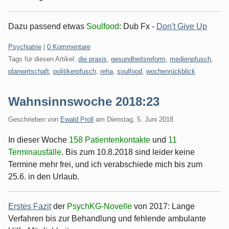
Dazu passend etwas
Soulfood
: Dub Fx -
Don't Give Up
Kategorien:
Psychiatrie
|
0 Kommentare
Tags für diesen Artikel:
die praxis
,
gesundheitsreform
,
medienpfusch
,
planwirtschaft
,
politikerpfusch
,
reha
,
soulfood
,
wochenrückblick
Wahnsinnswoche 2018:23
Geschrieben von
Ewald Proll
am
Dienstag, 5. Juni 2018
In dieser Woche
158 Patientenkontakte
und
11
Terminausfälle
. Bis zum 10.8.2018 sind leider keine
Termine mehr frei, und ich verabschiede mich bis zum
25.6. in den Urlaub.
Erstes Fazit
der
PsychKG-Novelle
von 2017: Lange
Verfahren bis zur Behandlung und fehlende ambulante