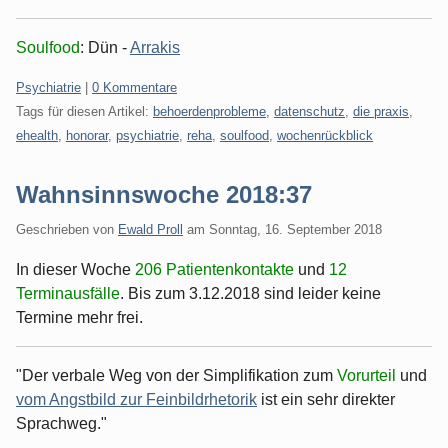
Soulfood
: Dün -
Arrakis
Kategorien:
Psychiatrie
|
0 Kommentare
Tags für diesen Artikel:
behoerdenprobleme
,
datenschutz
,
die praxis
,
ehealth
,
honorar
,
psychiatrie
,
reha
,
soulfood
,
wochenrückblick
Wahnsinnswoche 2018:37
Geschrieben von
Ewald Proll
am
Sonntag, 16. September 2018
In dieser Woche
206 Patientenkontakte
und
12
Terminausfälle
. Bis zum 3.12.2018 sind leider keine
Termine mehr frei.
"Der verbale Weg von der Simplifikation zum
Vorurteil
und
vom Angstbild zur Feinbildrhetorik
ist ein sehr direkter
Sprachweg."