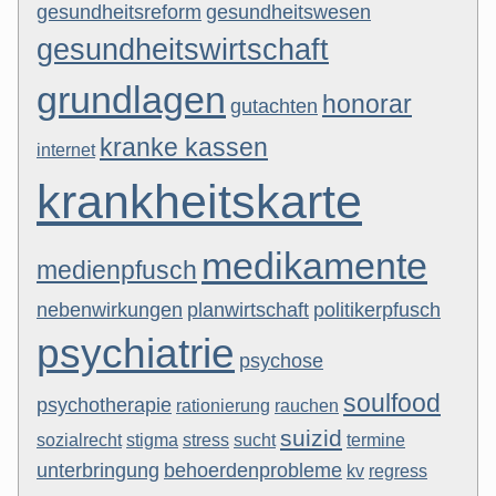
gesundheitsreform
gesundheitswesen
gesundheitswirtschaft
grundlagen
honorar
gutachten
kranke kassen
internet
krankheitskarte
medikamente
medienpfusch
nebenwirkungen
planwirtschaft
politikerpfusch
psychiatrie
psychose
soulfood
psychotherapie
rationierung
rauchen
suizid
sozialrecht
stigma
stress
sucht
termine
unterbringung
behoerdenprobleme
kv
regress