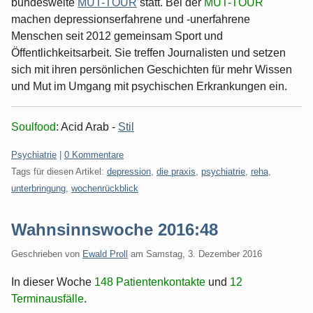
bundesweite
MUT-TOUR
statt. Bei der
MUT-TOUR
machen depressionserfahrene und -unerfahrene
Menschen seit 2012 gemeinsam Sport und
Öffentlichkeitsarbeit. Sie treffen Journalisten und setzen
sich mit ihren persönlichen Geschichten für mehr Wissen
und Mut im Umgang mit psychischen Erkrankungen ein.
Soulfood
: Acid Arab -
Stil
Kategorien:
Psychiatrie
|
0 Kommentare
Tags für diesen Artikel:
depression
,
die praxis
,
psychiatrie
,
reha
,
unterbringung
,
wochenrückblick
Wahnsinnswoche 2016:48
Geschrieben von
Ewald Proll
am
Samstag, 3. Dezember 2016
In dieser Woche
148 Patientenkontakte
und
12
Terminausfälle
.