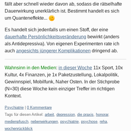
fällt aber schnell wieder davon ab, sodass die rätselhafte
Dauerwirkung unerklärlich ist. Bestimmt handelt es sich
um Quanteneffekte...
Es handelt sich jedenfalls um einen Stoff, der eine
dauerhafte Persönlichkeitsveränderung
bewirkt (anders
als Antidepressiva). Von eigenen Experimenten rate ich
auch
angesichts jüngerer Komplikationen
dringend ab.
Wahnsinn in den Medien
:
in dieser Woche
11x Sport, 10x
Kultur, 4x Finanzen, je 1x Paketzustellung, Lokalpolitik,
Gewinnspiel, Mobilfunk, Naher Osten. In der Stichprobe
(N=30) diese Woche kein einziger Treffer im richtigen
Kontext.
Kategorien:
Psychiatrie
|
0 Kommentare
Tags für diesen Artikel:
arbeit
,
depression
,
die praxis
,
honorar
,
medienpfusch
,
nebenwirkungen
,
psychiatrie
,
psychose
,
reha
,
wochenrückblick