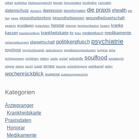
arbeit
autismus
betreuungsrecht
bipolar
bonusmalus
borderline
cannabis
die praxis
datenschutz
ehealth
depression
desinformation
demenz
ekt
gesundheitsreform
gesundheitswesen
gesundheitswirtschaft
faq
gaga
honorar
kranke
grundlagen
gewicht
gutachten
internet
kommunikation
kosten
kassen
krankheitskarte
medikamente
kv
medienpfusch
krankenpflege
links
psychiatrie
politikerpfusch
planwirtschaft
nebenwirkungen
psychose
psychotherapie
rationierung
regelleistungsvolumen
regress
reha
soulfood
richtgroessen
richtlinien
risiken
satire
schlaf
selbsthilfe
sozialrecht
termine
stigma
stress
sucht
suizid
trauma
unterbringung
wahlkampf
wahn
wochenrückblick
wuppertal
zulassungsverzicht
Kategorien
Ärztepranger
Krankheitskarte
Praxisdaten
Honorar
Medikamente