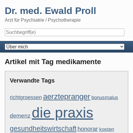
Skip
Dr. med. Ewald Proll
to
content
Arzt für Psychiatrie / Psychotherapie
Navigation
Artikel mit Tag medikamente
Verwandte Tags
aerztepranger
richtgroessen
bonusmalus
die praxis
demenz
gesundheitswirtschaft
honorar
kosten