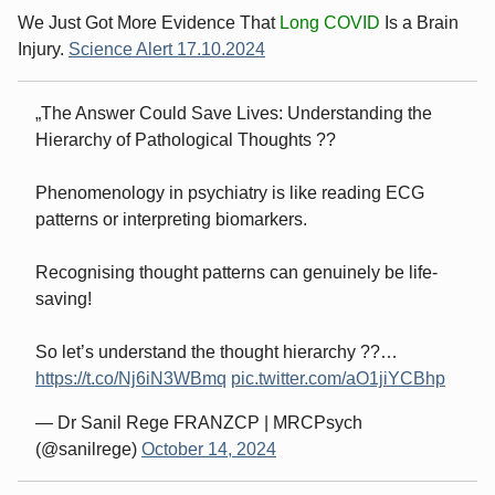
We Just Got More Evidence That
Long COVID
Is a Brain
Injury.
Science Alert 17.10.2024
The Answer Could Save Lives: Understanding the
Hierarchy of Pathological Thoughts ??
Phenomenology in psychiatry is like reading ECG
patterns or interpreting biomarkers.
Recognising thought patterns can genuinely be life-
saving!
So let’s understand the thought hierarchy ??…
https://t.co/Nj6iN3WBmq
pic.twitter.com/aO1jiYCBhp
— Dr Sanil Rege FRANZCP | MRCPsych
(@sanilrege)
October 14, 2024