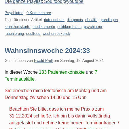
Die ganze Playlist: Soulfood@youtube
Kategorien:
Psychiatrie
|
0 Kommentare
Tags für diesen Artikel:
datenschutz
,
die praxis
,
ehealth
,
grundlagen
,
krankheitskarte
,
medikamente
,
politikerpfusch
,
psychiatrie
,
rationierung
,
soulfood
,
wochenrückblick
Wahnsinnswoche 2024:33
Geschrieben von
Ewald Proll
am
Sonntag, 18. August 2024
In dieser Woche
133 Patientenkontakte
und
7
Terminausfälle
.
Sie erreichen mich telefonisch am Montag und am
Donnerstag zwischen 14:30 und 15 Uhr.
Beachten Sie bitte, dass ich meine Praxis zum
31.12.2024 schließe. Ich bin bis dahin vollständig
ausgelastet und nehme keine neuen Terminanfragen /