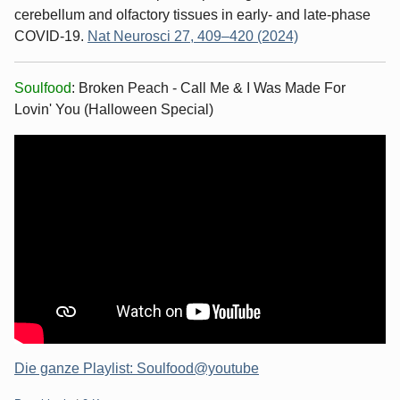
cerebellum and olfactory tissues in early- and late-phase
COVID-19.
Nat Neurosci 27, 409–420 (2024)
Soulfood
: Broken Peach - Call Me & I Was Made For
Lovin' You (Halloween Special)
Die ganze Playlist: Soulfood@youtube