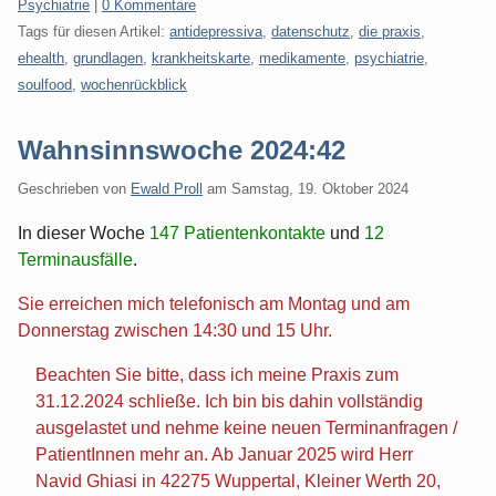
Kategorien:
Psychiatrie
|
0 Kommentare
Tags für diesen Artikel:
antidepressiva
,
datenschutz
,
die praxis
,
ehealth
,
grundlagen
,
krankheitskarte
,
medikamente
,
psychiatrie
,
soulfood
,
wochenrückblick
Wahnsinnswoche 2024:42
Geschrieben von
Ewald Proll
am
Samstag, 19. Oktober 2024
In dieser Woche
147 Patientenkontakte
und
12
Terminausfälle
.
Sie erreichen mich telefonisch am Montag und am
Donnerstag zwischen 14:30 und 15 Uhr.
Beachten Sie bitte, dass ich meine Praxis zum
31.12.2024 schließe. Ich bin bis dahin vollständig
ausgelastet und nehme keine neuen Terminanfragen /
PatientInnen mehr an. Ab Januar 2025 wird Herr
Navid Ghiasi in 42275 Wuppertal, Kleiner Werth 20,