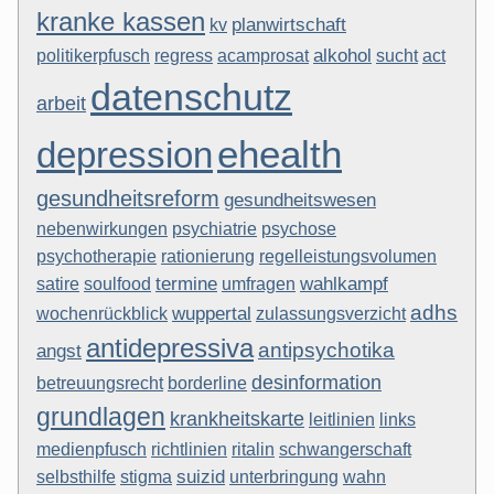
kranke kassen
kv
planwirtschaft
politikerpfusch
regress
acamprosat
alkohol
act
sucht
datenschutz
arbeit
ehealth
depression
gesundheitsreform
gesundheitswesen
psychiatrie
nebenwirkungen
psychose
rationierung
regelleistungsvolumen
psychotherapie
soulfood
termine
umfragen
wahlkampf
satire
adhs
wochenrückblick
wuppertal
zulassungsverzicht
antidepressiva
antipsychotika
angst
desinformation
betreuungsrecht
borderline
grundlagen
krankheitskarte
links
leitlinien
medienpfusch
ritalin
richtlinien
schwangerschaft
stigma
suizid
unterbringung
selbsthilfe
wahn