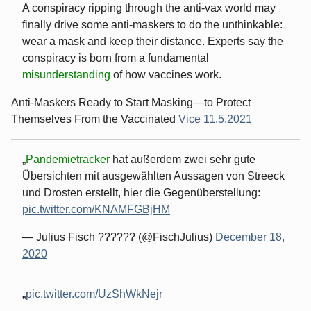
A conspiracy ripping through the anti-vax world may
finally drive some anti-maskers to do the unthinkable:
wear a mask and keep their distance. Experts say the
conspiracy is born from a fundamental
misunderstanding
of how vaccines work.
Anti-Maskers Ready to Start Masking—to Protect
Themselves From the Vaccinated
Vice 11.5.2021
Pandemietracker
hat außerdem zwei sehr gute
Übersichten mit ausgewählten Aussagen von Streeck
und Drosten erstellt, hier die Gegenüberstellung:
pic.twitter.com/KNAMFGBjHM
— Julius Fisch ?????? (@FischJulius)
December 18,
2020
pic.twitter.com/UzShWkNejr