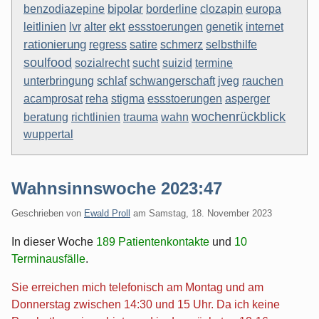
bipolar
borderline
benzodiazepine
clozapin
europa
ekt
genetik
leitlinien
lvr
alter
essstoerungen
internet
rationierung
regress
satire
schmerz
selbsthilfe
soulfood
termine
sozialrecht
sucht
suizid
schlaf
schwangerschaft
unterbringung
jveg
rauchen
asperger
acamprosat
reha
stigma
essstoerungen
wochenrückblick
beratung
richtlinien
trauma
wahn
wuppertal
Wahnsinnswoche 2023:47
Geschrieben von
Ewald Proll
am
Samstag, 18. November 2023
In dieser Woche
189 Patientenkontakte
und
10
Terminausfälle
.
Sie erreichen mich telefonisch am Montag und am
Donnerstag zwischen 14:30 und 15 Uhr. Da ich keine