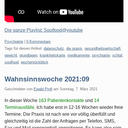
Die ganze Playlist: Soulfood@youtube
Kategorien:
Psychiatrie
|
0 Kommentare
Tags für diesen Artikel:
datenschutz
,
die praxis
,
gesundheitswirtschaft
,
gewicht
,
grundlagen
,
krankheitskarte
,
medikamente
,
psychiatrie
,
schlaf
,
soulfood
,
wochenrückblick
Wahnsinnswoche 2021:09
Geschrieben von
Ewald Proll
am
Sonntag, 7. März 2021
In dieser Woche
163 Patientenkontakte
und
14
Terminausfälle
. Ich habe erst in 12-16 Wochen wieder freie
Termine. Die Praxis ist nach wie vor völlig überfüllt und
gleichzeitig ist die Zahl der Anfragen per Telefon, SMS,
Fax und Mail exponentiell angestiegen. Es kann also sein,