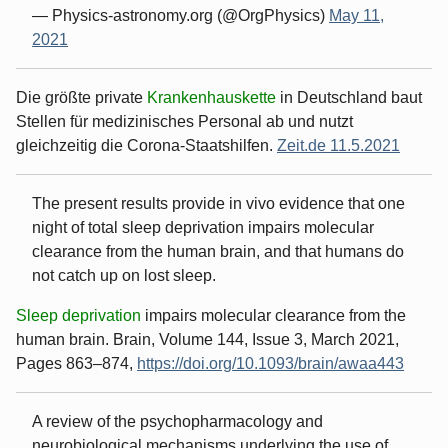
— Physics-astronomy.org (@OrgPhysics)
May 11,
2021
Die größte private
Krankenhauskette
in Deutschland baut
Stellen für medizinisches Personal ab und nutzt
gleichzeitig die Corona-Staatshilfen.
Zeit.de 11.5.2021
The present results provide in vivo evidence that one
night of total sleep deprivation impairs molecular
clearance from the human brain, and that humans do
not catch up on lost sleep.
Sleep deprivation
impairs molecular clearance from the
human brain. Brain, Volume 144, Issue 3, March 2021,
Pages 863–874,
https://doi.org/10.1093/brain/awaa443
A review of the psychopharmacology and
neurobiological mechanisms underlying the use of