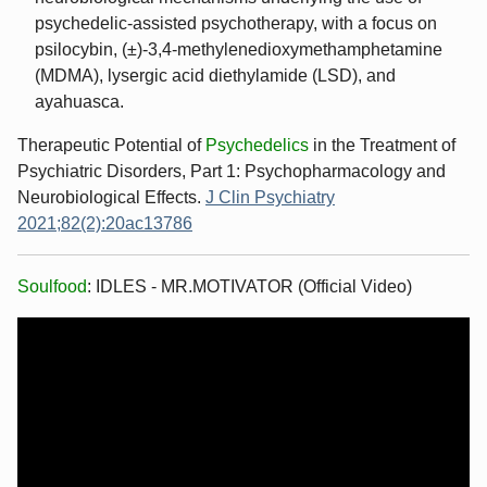
psychedelic-assisted psychotherapy, with a focus on
psilocybin, (±)-3,4-methylenedioxymethamphetamine
(MDMA), lysergic acid diethylamide (LSD), and
ayahuasca.
Therapeutic Potential of
Psychedelics
in the Treatment of
Psychiatric Disorders, Part 1: Psychopharmacology and
Neurobiological Effects.
J Clin Psychiatry
2021;82(2):20ac13786
Soulfood
: IDLES - MR.MOTIVATOR (Official Video)