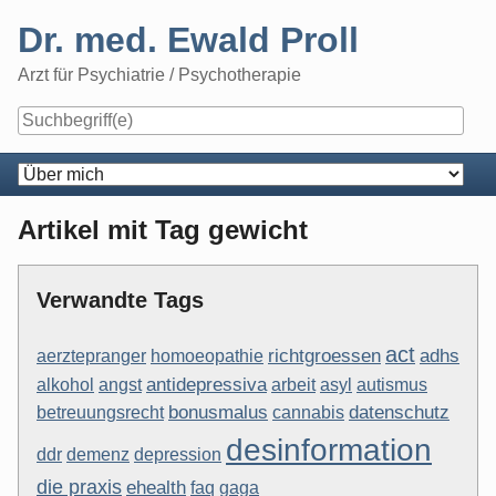
Skip
Dr. med. Ewald Proll
to
content
Arzt für Psychiatrie / Psychotherapie
Navigation
Artikel mit Tag gewicht
Verwandte Tags
act
aerztepranger
richtgroessen
adhs
homoeopathie
alkohol
angst
antidepressiva
arbeit
asyl
autismus
datenschutz
bonusmalus
cannabis
betreuungsrecht
desinformation
demenz
depression
ddr
die praxis
ehealth
faq
gaga