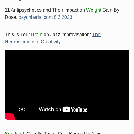
11 Antipsychotics and Their Impact on
Weight
Gain By
Dose.
psychiatrist.com 8.3.2023
This is Your
Brain
on Jazz Improvisation:
The
Neuroscience of Creativity
Soulfood
: Gazelle Twin - Fear Keeps Us Alive