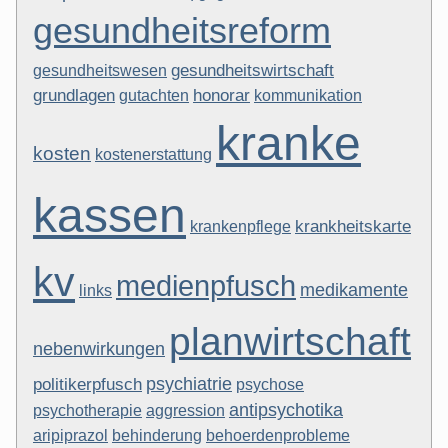
gesundheitsreform
gesundheitswesen
gesundheitswirtschaft
grundlagen
honorar
kommunikation
gutachten
kranke
kosten
kostenerstattung
kassen
krankheitskarte
krankenpflege
kv
medienpfusch
medikamente
links
planwirtschaft
nebenwirkungen
psychiatrie
politikerpfusch
psychose
antipsychotika
psychotherapie
aggression
behoerdenprobleme
aripiprazol
behinderung