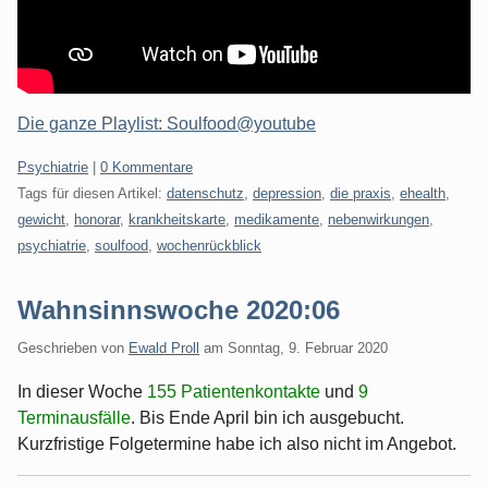
Die ganze Playlist: Soulfood@youtube
Kategorien:
Psychiatrie
|
0 Kommentare
Tags für diesen Artikel:
datenschutz
,
depression
,
die praxis
,
ehealth
,
gewicht
,
honorar
,
krankheitskarte
,
medikamente
,
nebenwirkungen
,
psychiatrie
,
soulfood
,
wochenrückblick
Wahnsinnswoche 2020:06
Geschrieben von
Ewald Proll
am
Sonntag, 9. Februar 2020
In dieser Woche
155 Patientenkontakte
und
9
Terminausfälle
. Bis Ende April bin ich ausgebucht.
Kurzfristige Folgetermine habe ich also nicht im Angebot.