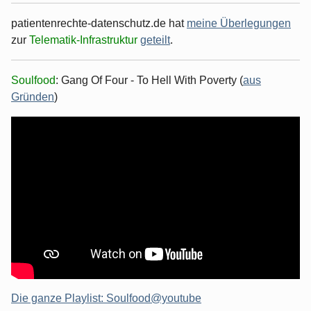
patientenrechte-datenschutz.de hat
meine Überlegungen
zur
Telematik-Infrastruktur
geteilt
.
Soulfood
: Gang Of Four - To Hell With Poverty (
aus
Gründen
)
Die ganze Playlist: Soulfood@youtube