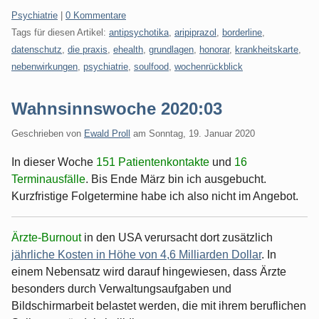
Kategorien:
Psychiatrie
|
0 Kommentare
Tags für diesen Artikel:
antipsychotika
,
aripiprazol
,
borderline
,
datenschutz
,
die praxis
,
ehealth
,
grundlagen
,
honorar
,
krankheitskarte
,
nebenwirkungen
,
psychiatrie
,
soulfood
,
wochenrückblick
Wahnsinnswoche 2020:03
Geschrieben von
Ewald Proll
am
Sonntag, 19. Januar 2020
In dieser Woche
151 Patientenkontakte
und
16
Terminausfälle
. Bis Ende März bin ich ausgebucht.
Kurzfristige Folgetermine habe ich also nicht im Angebot.
Ärzte-Burnout
in den USA verursacht dort zusätzlich
jährliche Kosten in Höhe von 4,6 Milliarden Dollar
. In
einem Nebensatz wird darauf hingewiesen, dass Ärzte
besonders durch Verwaltungsaufgaben und
Bildschirmarbeit belastet werden, die mit ihrem beruflichen