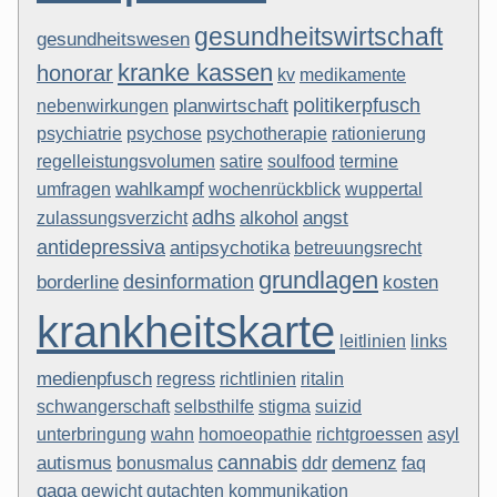
gesundheitswirtschaft
gesundheitswesen
kranke kassen
honorar
kv
medikamente
politikerpfusch
planwirtschaft
nebenwirkungen
rationierung
psychiatrie
psychose
psychotherapie
regelleistungsvolumen
termine
satire
soulfood
wahlkampf
wuppertal
umfragen
wochenrückblick
adhs
zulassungsverzicht
alkohol
angst
antidepressiva
antipsychotika
betreuungsrecht
grundlagen
desinformation
borderline
kosten
krankheitskarte
leitlinien
links
medienpfusch
regress
richtlinien
ritalin
suizid
schwangerschaft
selbsthilfe
stigma
richtgroessen
unterbringung
wahn
homoeopathie
asyl
cannabis
autismus
bonusmalus
demenz
ddr
faq
gaga
gewicht
gutachten
kommunikation