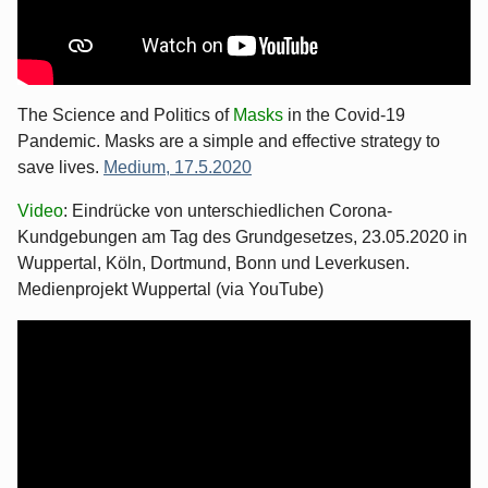
The Science and Politics of
Masks
in the Covid-19
Pandemic. Masks are a simple and effective strategy to
save lives.
Medium, 17.5.2020
Video
: Eindrücke von unterschiedlichen Corona-
Kundgebungen am Tag des Grundgesetzes, 23.05.2020 in
Wuppertal, Köln, Dortmund, Bonn und Leverkusen.
Medienprojekt Wuppertal (via YouTube)