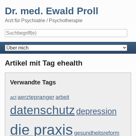
Skip
Dr. med. Ewald Proll
to
content
Arzt für Psychiatrie / Psychotherapie
Navigation
Artikel mit Tag ehealth
Verwandte Tags
aerztepranger
arbeit
act
datenschutz
depression
die praxis
gesundheitsreform