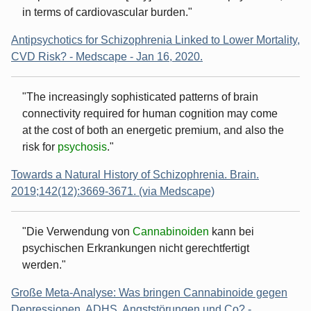
in terms of cardiovascular burden."
Antipsychotics for Schizophrenia Linked to Lower Mortality,
CVD Risk? - Medscape - Jan 16, 2020.
"The increasingly sophisticated patterns of brain
connectivity required for human cognition may come
at the cost of both an energetic premium, and also the
risk for
psychosis
."
Towards a Natural History of Schizophrenia. Brain.
2019;142(12):3669-3671. (via Medscape)
"Die Verwendung von
Cannabinoiden
kann bei
psychischen Erkrankungen nicht gerechtfertigt
werden."
Große Meta-Analyse: Was bringen Cannabinoide gegen
Depressionen, ADHS, Angststörungen und Co? -