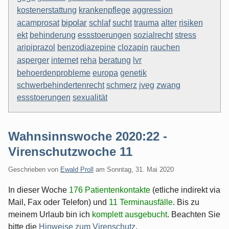
aggression
kostenerstattung
krankenpflege
bipolar
sucht
acamprosat
schlaf
trauma
alter
risiken
ekt
behinderung
essstoerungen
sozialrecht
stress
aripiprazol
benzodiazepine
clozapin
rauchen
internet
asperger
reha
beratung
lvr
behoerdenprobleme
europa
genetik
schwerbehindertenrecht
schmerz
jveg
zwang
essstoerungen
sexualität
Wahnsinnswoche 2020:22 -
Virenschutzwoche 11
Geschrieben von
Ewald Proll
am
Sonntag, 31. Mai 2020
In dieser Woche
176 Patientenkontakte
(etliche indirekt via
Mail, Fax oder Telefon) und
11 Terminausfälle
. Bis zu
meinem Urlaub bin ich
komplett ausgebucht
. Beachten Sie
bitte die
Hinweise zum Virenschutz
.