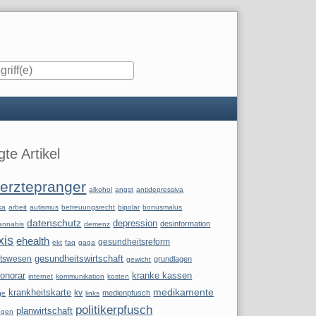
iste
te Artikel
erztepranger
alkohol
angst
antidepressiva
ka
arbeit
autismus
betreuungsrecht
bipolar
bonusmalus
datenschutz
depression
desinformation
annabis
demenz
xis
ehealth
gesundheitsreform
ekt
faq
gaga
itswesen
gesundheitswirtschaft
grundlagen
gewicht
onorar
kranke kassen
internet
kommunikation
kosten
krankheitskarte
medikamente
kv
medienpfusch
ge
links
politikerpfusch
planwirtschaft
ngen