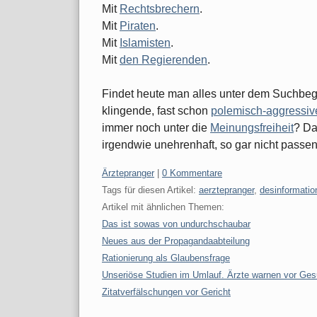
Mit
Rechtsbrechern
.
Mit
Piraten
.
Mit
Islamisten
.
Mit
den Regierenden
.
Findet heute man alles unter dem Suchbegri
klingende, fast schon
polemisch-aggressiv
immer noch unter die
Meinungsfreiheit
? Da
irgendwie unehrenhaft, so gar nicht passen
Kategorien:
Ärztepranger
|
0 Kommentare
Tags für diesen Artikel:
aerztepranger
,
desinformatio
Artikel mit ähnlichen Themen:
Das ist sowas von undurchschaubar
Neues aus der Propagandaabteilung
Rationierung als Glaubensfrage
Unseriöse Studien im Umlauf. Ärzte warnen vor Gesu
Zitatverfälschungen vor Gericht