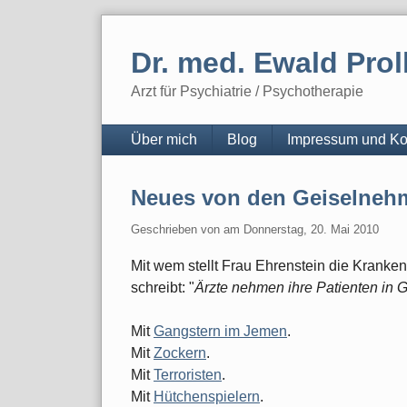
Skip
to
Dr. med. Ewald Prol
content
Arzt für Psychiatrie / Psychotherapie
Navigation
Über mich
Blog
Impressum und Ko
Neues von den Geiselneh
Geschrieben von
am
Donnerstag, 20. Mai 2010
Mit wem stellt Frau Ehrenstein die Kranke
schreibt: "
Ärzte nehmen ihre Patienten in G
Mit
Gangstern im Jemen
.
Mit
Zockern
.
Mit
Terroristen
.
Mit
Hütchenspielern
.