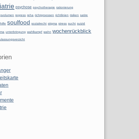
atrie
psychose
psychotherapie
rationierung
ngsvolumen
regress
reha
richtgroessen
richtlinien
risiken
satire
soulfood
hilfe
sozialrecht
stigma
stress
sucht
suizid
wochenrückblick
uma
unterbringung
wahlkampf
wahn
ulassungsverzicht
rien
anger
eitskarte
aten
r
amente
rie