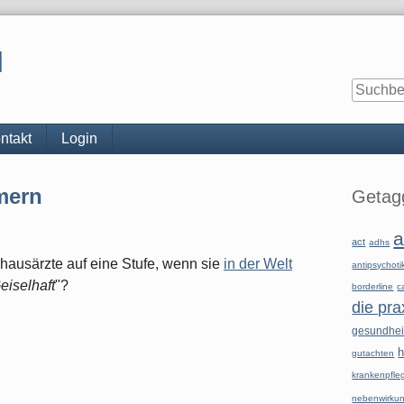
l
ntakt
Login
Seitenle
mern
Getagg
a
act
adhs
nhausärzte auf eine Stufe, wenn sie
in der Welt
antipsychoti
eiselhaft
"?
borderline
c
die pra
gesundhe
h
gutachten
krankenpfle
nebenwirku