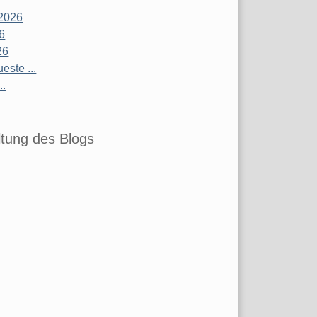
2026
26
26
este ...
..
tung des Blogs