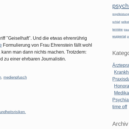
psychi
regelleistu
schlaf
selbst
termine
tra
wuppertal
z
ff "Geiselhaft". Und die etwas ehrenrührig
e
Formulierung von Frau Ehrenstein fällt wohl
 kann man dann nichts machen. Trotzdem:
Katego
d zu einer ehrbaren Journalistin.
Ärztepr
Krankh
n
,
medienpfusch
Praxisd
Honora
Medik
Psychiat
time off
ndheitsrisiken.
Archiv