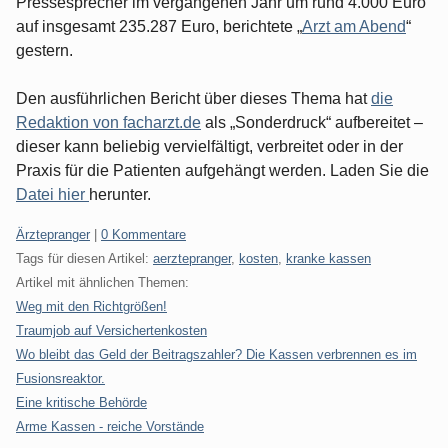
Pressesprecher im vergangenen Jahr um rund 4.000 Euro
auf insgesamt 235.287 Euro, berichtete „
Arzt am Abend
“
gestern.
Den ausführlichen Bericht über dieses Thema hat
die
Redaktion von facharzt.de
als „Sonderdruck“ aufbereitet –
dieser kann beliebig vervielfältigt, verbreitet oder in der
Praxis für die Patienten aufgehängt werden. Laden Sie die
Datei hier
herunter.
Kategorien:
Ärztepranger
|
0 Kommentare
Tags für diesen Artikel:
aerztepranger
,
kosten
,
kranke kassen
Artikel mit ähnlichen Themen:
Weg mit den Richtgrößen!
Traumjob auf Versichertenkosten
Wo bleibt das Geld der Beitragszahler? Die Kassen verbrennen es im
Fusionsreaktor.
Eine kritische Behörde
Arme Kassen - reiche Vorstände