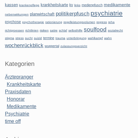
kassen
krankheitskarte
medikamente
kv
medienpfusch
krankenpflege
links
psychiatrie
politikerpfusch
planwirtschaft
nebenwirkungen
psychose
psychotherapie
rationierung
regelleistungsvolumen
regress
reha
soulfood
richtgroessen
richtlinien
risiken
satire
schlaf
selbsthilfe
sozialrecht
termine
stigma
stress
sucht
suizid
trauma
unterbringung
wahlkampf
wahn
wochenrückblick
wuppertal
zulassungsverzicht
Kategorien
Ärztepranger
Krankheitskarte
Praxisdaten
Honorar
Medikamente
Psychiatrie
time off