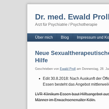
Skip
to
Dr. med. Ewald Prol
content
Arzt für Psychiatrie / Psychotherapie
Navigation
Über mich
Blog
Impressum und Ko
Neue Sexualtherapeutische
Hilfe
Geschrieben von
Ewald Proll
am
Donnerstag, 28. J
Edit 30.8.2018: Nach Auskunft der Öff
Essen besteht das Angebot mittlerweil
LVR-Klinikum Essen baut Hilfsangebot aus
Männer im Erwachsenenalter Köln.