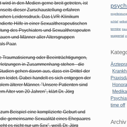
wird in den Medien gerne breit getreten, ist
psychi
nseits dieser Zurschaustellung erfahren
regelleistu
hohen Leidensdruck. Das LVR-Klinikum
schlaf
selbst
dierte Hilfe in einer Sexualtherapeutischen
termine
tra
tung des Psychiaters und Sexualtherapeuten
wuppertal
z
 Frauen und Männer aller Altersgruppen
ls Paar.
Katego
e Traumatisierung oder Beeinträchtigungen,
erletzungen in Zusammenhang stehen - die
Ärztepr
Studien gehen davon aus, dass ein Drittel der
Krankh
en leidet. Dabei handelt es sich entgegen der
Praxisd
blem älterer Männer. "Unsere Patienten sind
Honora
 Alter von 20 Jahren", klärt Dr. Jörg
Medik
Psychiat
time off
 zum Beispiel eine komplizierte Geburt und
an die gemeinsame Sexualität eines Ehepaares
Archiv
ht es nicht nur um Sex", weiß Dr. Jörg