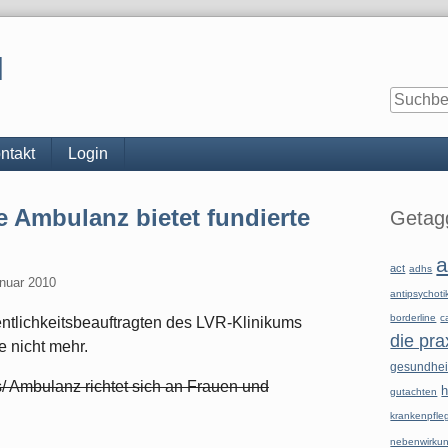
l
ntakt
Login
Seitenle
 Ambulanz bietet fundierte
Getagg
a
act
adhs
anuar 2010
antipsychoti
borderline
c
entlichkeitsbeauftragten des LVR-Klinikums
die pra
e nicht mehr.
gesundhe
/ Ambulanz richtet sich an Frauen und
h
gutachten
krankenpfle
nebenwirku