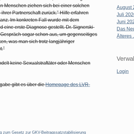
ten Menschen ziehen sich bei einer solchen
August 
hrer Partnerschaft zurück." Hilfe erfahren
Juli 20
anz. Im konkreten Fall wurde mit dem
Juni 20
eine erste Diagnose gestellt. Dr. Signerski-
Das Neu
tes Gespräch sogar schon aus, um gegenseitiges
Älteres .
n, was man sich trotz langjähriger
t."
Verwal
elt keine Sexualstraftäter oder Menschen
Login
gabe gibt es über die
Homepage des LVR-
g zum Gesetz zur GKV-Beitragssatzstabilisierung