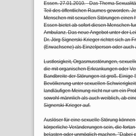
Essen. 27.01.2010. - Das Thema Sexualität 
Teil des öffentlichen Raumes geworden. Je
Menschen mit sexuellen Störungen einen 
Essen bietet ab sofort diesen Menschen fun
Ambulanz. Das neue Angebot unter der Lei
Dr. Jörg Signerski-Krieger richtet sich an
(Erwachsene) als Einzelperson oder auch a
Lustlosigkeit, Orgasmusstörungen, sexuell
die mit organischen Erkrankungen oder V
Bandbreite der Störungen ist groß. Einige 
Bevölkerung unter sexuellen Schwierigkeit
landläufigen Meinung nicht nur um ein Pro
sowohl männlich als auch weiblich, ab einem
Signerski-Krieger auf.
Auslöser für eine sexuelle Störung können
körperliche Veränderungen sein, die fort
belasten oder unmöglich machen. "Dabei ge