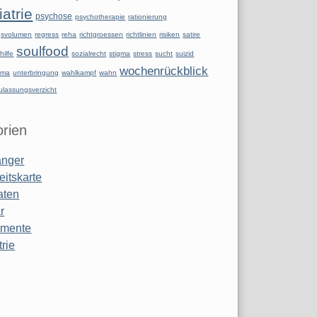
atrie
psychose
psychotherapie
rationierung
ngsvolumen
regress
reha
richtgroessen
richtlinien
risiken
satire
soulfood
hilfe
sozialrecht
stigma
stress
sucht
suizid
wochenrückblick
uma
unterbringung
wahlkampf
wahn
ulassungsverzicht
rien
anger
eitskarte
aten
r
amente
rie