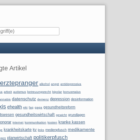
iste
te Artikel
erztepranger
alkohol
angst
antidepressiva
ka
arbeit
autismus
betreuungsrecht
bipolar
bonusmalus
datenschutz
depression
desinformation
annabis
demenz
xis
ehealth
gesundheitsreform
ekt
faq
gaga
itswesen
gesundheitswirtschaft
grundlagen
gewicht
onorar
kranke kassen
internet
kommunikation
kosten
krankheitskarte
medikamente
kv
medienpfusch
ge
links
politikerpfusch
planwirtschaft
ngen