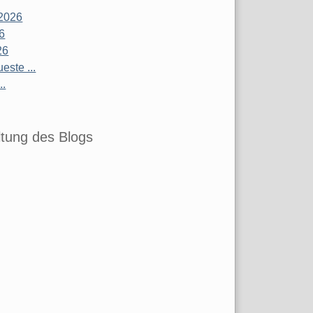
2026
26
26
este ...
..
tung des Blogs