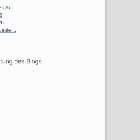
2026
26
26
este ...
..
tung des Blogs