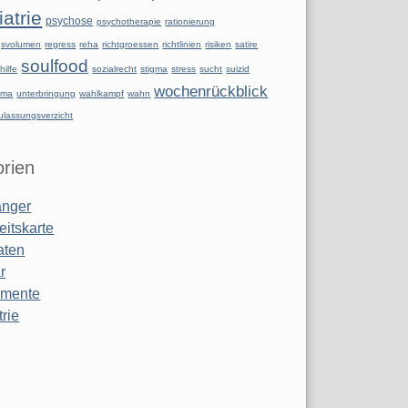
atrie
psychose
psychotherapie
rationierung
ngsvolumen
regress
reha
richtgroessen
richtlinien
risiken
satire
soulfood
hilfe
sozialrecht
stigma
stress
sucht
suizid
wochenrückblick
uma
unterbringung
wahlkampf
wahn
ulassungsverzicht
rien
anger
eitskarte
aten
r
amente
rie