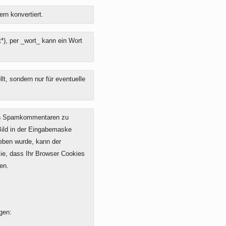
ern konvertiert.
*), per _wort_ kann ein Wort
t, sondern nur für eventuelle
on Spamkommentaren zu
 Bild in der Eingabemaske
geben wurde, kann der
e, dass Ihr Browser Cookies
en.
gen: