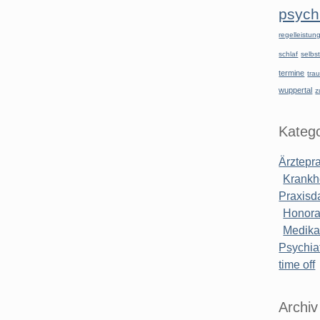
psychi
regelleistu
schlaf
selbst
termine
tra
wuppertal
z
Katego
Ärztepr
Krankh
Praxisd
Honora
Medik
Psychiat
time off
Archiv