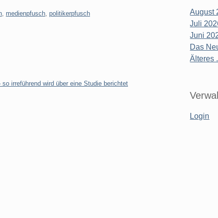
August 
n
,
medienpfusch
,
politikerpfusch
Juli 20
Juni 20
Das Neu
Älteres .
so irreführend wird über eine Studie berichtet
Verwal
Login