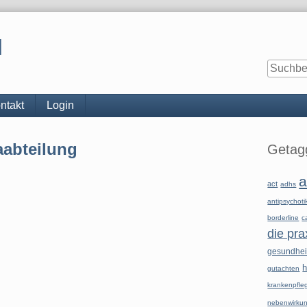
l
ntakt
Login
Seitenle
abteilung
Getagg
a
act
adhs
antipsychoti
borderline
c
die pra
gesundhe
h
gutachten
krankenpfle
nebenwirku