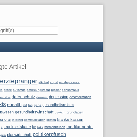
iste
te Artikel
erztepranger
alkohol
angst
antidepressiva
ka
arbeit
autismus
betreuungsrecht
bipolar
bonusmalus
datenschutz
depression
desinformation
annabis
demenz
xis
ehealth
gesundheitsreform
ekt
faq
gaga
itswesen
gesundheitswirtschaft
grundlagen
gewicht
onorar
kranke kassen
internet
kommunikation
kosten
krankheitskarte
medikamente
kv
medienpfusch
ge
links
politikerpfusch
planwirtschaft
ngen