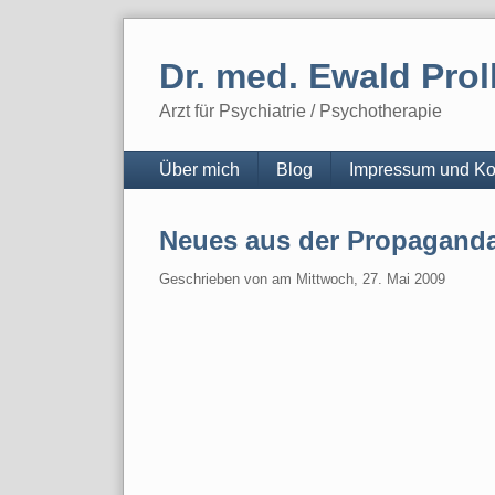
Skip
to
Dr. med. Ewald Prol
content
Arzt für Psychiatrie / Psychotherapie
Navigation
Über mich
Blog
Impressum und Ko
Neues aus der Propaganda
Geschrieben von
am
Mittwoch, 27. Mai 2009