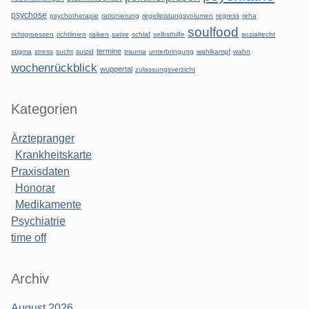
psychose
psychotherapie
rationierung
regelleistungsvolumen
regress
reha
soulfood
richtgroessen
richtlinien
risiken
satire
schlaf
selbsthilfe
sozialrecht
termine
stigma
stress
sucht
suizid
trauma
unterbringung
wahlkampf
wahn
wochenrückblick
wuppertal
zulassungsverzicht
Kategorien
Ärztepranger
Krankheitskarte
Praxisdaten
Honorar
Medikamente
Psychiatrie
time off
Archiv
August 2026