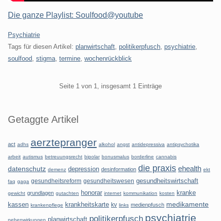
Die ganze Playlist: Soulfood@youtube
Kategorien:
Psychiatrie
Tags für diesen Artikel:
planwirtschaft
,
politikerpfusch
,
psychiatrie
,
soulfood
,
stigma
,
termine
,
wochenrückblick
Pagination
Seite 1 von 1, insgesamt 1 Einträge
Seitenleiste
Getaggte Artikel
aerztepranger
act
adhs
alkohol
angst
antidepressiva
antipsychotika
arbeit
autismus
betreuungsrecht
bipolar
bonusmalus
borderline
cannabis
die praxis
datenschutz
ehealth
depression
desinformation
demenz
ekt
gesundheitsreform
gesundheitswesen
gesundheitswirtschaft
faq
gaga
honorar
kranke
grundlagen
gewicht
gutachten
internet
kommunikation
kosten
kassen
krankheitskarte
medikamente
kv
medienpfusch
krankenpflege
links
psychiatrie
politikerpfusch
planwirtschaft
nebenwirkungen