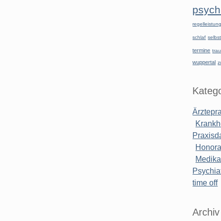
psychi
regelleistu
schlaf
selbst
termine
tra
wuppertal
z
Katego
Ärztepr
Krankh
Praxisd
Honora
Medik
Psychiat
time off
Archiv