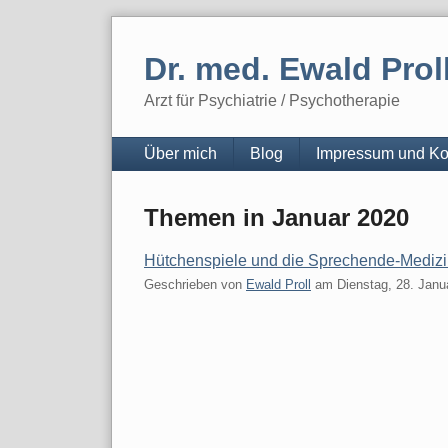
Skip
to
Dr. med. Ewald Prol
content
Arzt für Psychiatrie / Psychotherapie
Navigation
Über mich
Blog
Impressum und Ko
Themen in Januar 2020
Hütchenspiele und die Sprechende-Mediz
Geschrieben von
Ewald Proll
am
Dienstag, 28. Janu