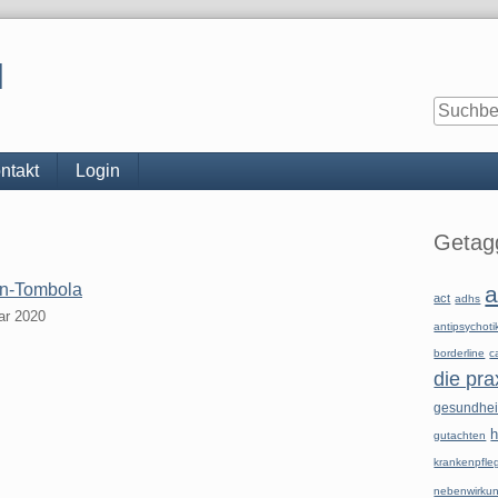
l
ntakt
Login
Seitenle
Getagg
in-Tombola
a
act
adhs
ar 2020
antipsychoti
borderline
c
die pra
gesundhe
h
gutachten
krankenpfle
nebenwirku