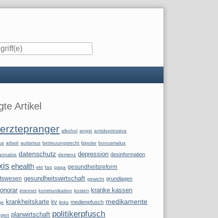
iste
te Artikel
erztepranger
alkohol
angst
antidepressiva
ka
arbeit
autismus
betreuungsrecht
bipolar
bonusmalus
datenschutz
depression
desinformation
annabis
demenz
xis
ehealth
gesundheitsreform
ekt
faq
gaga
itswesen
gesundheitswirtschaft
grundlagen
gewicht
onorar
kranke kassen
internet
kommunikation
kosten
krankheitskarte
medikamente
kv
medienpfusch
ge
links
politikerpfusch
planwirtschaft
ngen