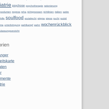
atrie
psychose
psychotherapie
rationierung
ngsvolumen
regress
reha
richtgroessen
richtlinien
risiken
satire
soulfood
hilfe
sozialrecht
stigma
stress
sucht
suizid
wochenrückblick
uma
unterbringung
wahlkampf
wahn
ulassungsverzicht
rien
anger
eitskarte
aten
r
amente
rie