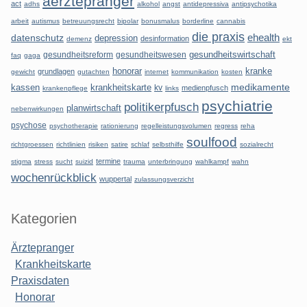
aerztepranger
act
adhs
alkohol
angst
antidepressiva
antipsychotika
arbeit
autismus
betreuungsrecht
bipolar
bonusmalus
borderline
cannabis
die praxis
datenschutz
ehealth
depression
desinformation
demenz
ekt
gesundheitsreform
gesundheitswesen
gesundheitswirtschaft
faq
gaga
honorar
kranke
grundlagen
gewicht
gutachten
internet
kommunikation
kosten
kassen
krankheitskarte
medikamente
kv
medienpfusch
krankenpflege
links
psychiatrie
politikerpfusch
planwirtschaft
nebenwirkungen
psychose
psychotherapie
rationierung
regelleistungsvolumen
regress
reha
soulfood
richtgroessen
richtlinien
risiken
satire
schlaf
selbsthilfe
sozialrecht
termine
stigma
stress
sucht
suizid
trauma
unterbringung
wahlkampf
wahn
wochenrückblick
wuppertal
zulassungsverzicht
Kategorien
Ärztepranger
Krankheitskarte
Praxisdaten
Honorar