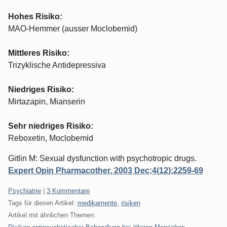
Hohes Risiko:
MAO-Hemmer (ausser Moclobemid)
Mittleres Risiko:
Trizyklische Antidepressiva
Niedriges Risiko:
Mirtazapin, Mianserin
Sehr niedriges Risiko:
Reboxetin, Moclobemid
Gitlin M: Sexual dysfunction with psychotropic drugs.
Expert Opin Pharmacother. 2003 Dec;4(12):2259-69
Kategorien:
Psychiatrie
|
3 Kommentare
Tags für diesen Artikel:
medikamente
,
risiken
Artikel mit ähnlichen Themen: