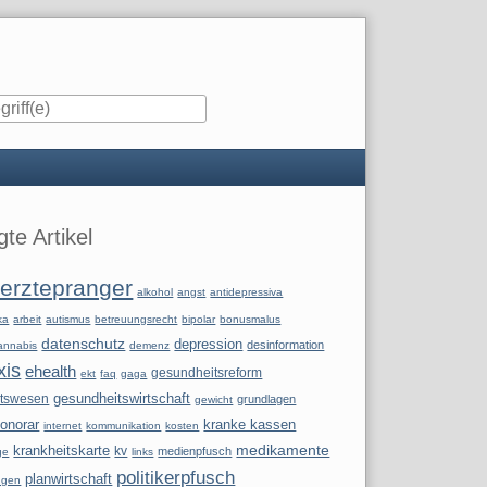
iste
te Artikel
erztepranger
alkohol
angst
antidepressiva
ka
arbeit
autismus
betreuungsrecht
bipolar
bonusmalus
datenschutz
depression
desinformation
annabis
demenz
xis
ehealth
gesundheitsreform
ekt
faq
gaga
itswesen
gesundheitswirtschaft
grundlagen
gewicht
onorar
kranke kassen
internet
kommunikation
kosten
krankheitskarte
medikamente
kv
medienpfusch
ge
links
politikerpfusch
planwirtschaft
ngen