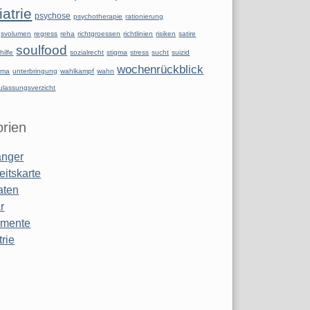
atrie
psychose
psychotherapie
rationierung
ngsvolumen
regress
reha
richtgroessen
richtlinien
risiken
satire
soulfood
hilfe
sozialrecht
stigma
stress
sucht
suizid
wochenrückblick
uma
unterbringung
wahlkampf
wahn
ulassungsverzicht
rien
anger
eitskarte
aten
r
amente
rie