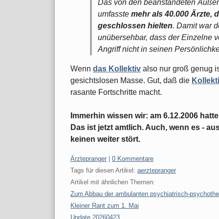
Das von den beanstandeten Äußer
umfasste
mehr als 40.000 Ärzte, 
geschlossen hielten
. Damit war d
unübersehbar, dass der Einzelne 
Angriff nicht in seinen Persönlichke
Wenn
das Kollektiv
also nur groß genug ist
gesichtslosen Masse. Gut, daß die
Kollekt
rasante Fortschritte macht.
Immerhin wissen wir: am 6.12.2006 hatte
Das ist jetzt amtlich. Auch, wenn es - 
keinen weiter stört.
Kategorien:
Ärztepranger
|
0 Kommentare
Tags für diesen Artikel:
aerztepranger
Artikel mit ähnlichen Themen:
Zum Abbau der ambulanten psychiatrisch-psychothe
Kleiner Rant zum 1. Mai
Update 20260423