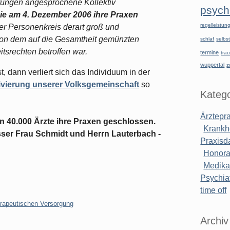
ungen angesprochene Kollektiv
psychi
die am 4. Dezember 2006 ihre Praxen
regelleistu
er Personenkreis derart groß und
von dem auf die Gesamtheit gemünzten
schlaf
selbst
itsrechten betroffen war.
termine
tra
wuppertal
z
, dann verliert sich das Individuum in der
ivierung unserer Volksgemeinschaft
so
Katego
Ärztepr
n 40.000 Ärzte ihre Praxen geschlossen.
Krankh
ausser Frau Schmidt und Herrn Lauterbach -
Praxisd
Honora
Medik
Psychiat
time off
rapeutischen Versorgung
Archiv