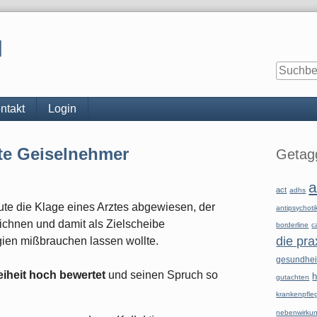
l
ntakt
Login
Seitenle
gte Geiselnehmer
Getagg
a
act
adhs
ute die Klage eines Arztes abgewiesen, der
antipsychoti
chnen und damit als Zielscheibe
borderline
c
die pra
ien mißbrauchen lassen wollte.
gesundhe
eiheit hoch bewertet
und seinen Spruch so
h
gutachten
krankenpfle
nebenwirku