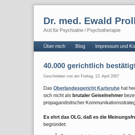
Skip
to
Dr. med. Ewald Prol
content
Arzt für Psychiatrie / Psychotherapie
Navigation
Über mich
Blog
Impressum und Ko
40.000 gerichtlich bestäti
Geschrieben von
am
Freitag, 13. April 2007
Das
Oberlandesgericht Karlsruhe
hat he
sich nicht als
brutaler Geiselnehmer
bezei
propagandistischer Kommunikationsstrateg
Es ehrt das OLG, daß es die Meinungsfr
begründet: