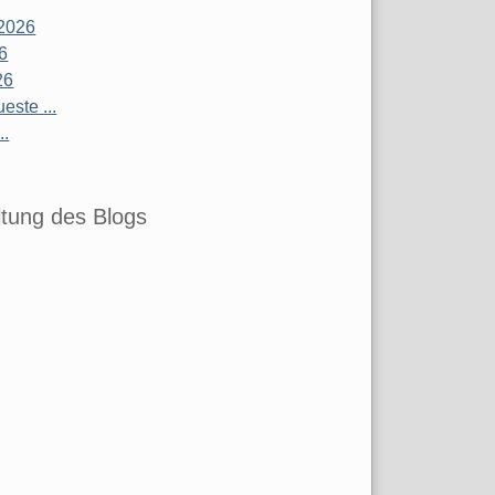
2026
26
26
este ...
..
tung des Blogs