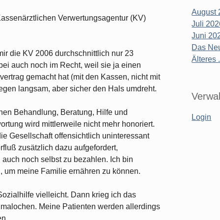
August 
 Kassenärztlichen Verwertungsagentur (KV)
Juli 20
Juni 20
Das Neu
 mir die KV 2006 durchschnittlich nur 23
Älteres .
abei auch noch im Recht, weil sie ja einen
vertrag gemacht hat (mit den Kassen, nicht mit
legen langsam, aber sicher den Hals umdreht.
Verwal
chen Behandlung, Beratung, Hilfe und
Login
rtung wird mittlerweile nicht mehr honoriert.
e Gesellschaft offensichtlich uninteressant
fluß zusätzlich dazu aufgefordert,
auch noch selbst zu bezahlen. Ich bin
, um meine Familie ernähren zu können.
zialhilfe vielleicht. Dann krieg ich das
 malochen. Meine Patienten werden allerdings
en.