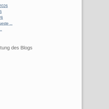
2026
26
26
este ...
..
tung des Blogs