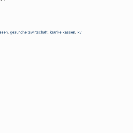
esen
,
gesundheitswirtschaft
,
kranke kassen
,
kv