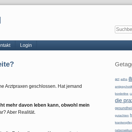
l
ntakt
Login
Seitenle
ite?
Getagg
a
act
adhs
he Arztpraxen geschlossen. Hat jemand
antipsychoti
borderline
c
die pra
cht mehr davon leben kann, obwohl mein
gesundhe
ar? Aber Realität.
h
gutachten
krankenpfle
nebenwirku