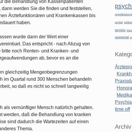
ür die Behandlung von Kassenpatienten
psychi
dann werden Sie die finden und feststellen,
regelleistu
hen Ärztefunktionären und Krankenkassen bis
gedauert haben.
schlaf
selbst
termine
tra
assen wurde dann der Wert einer
wuppertal
z
vereinbart. Das entspricht - nach Abzug von
e bitte noch Renten- und Kranken- und
Katego
orgeaufwendungen ab, bevor es an die
Ärztepr
den gleichzeitig Mengenbegrenzungen
Krankh
 ich im Quartal rund 300 Menschen behandeln
Praxisd
rbeit, so daß es nicht so schnell langweilig
Honora
Medik
Psychiat
als vernünftiger Mensch natürlich gehalten.
time off
acht werden, daß die Behandlung von kranken
e sind dadurch die Wartezeiten auf einen
Archiv
n anderes Thema.