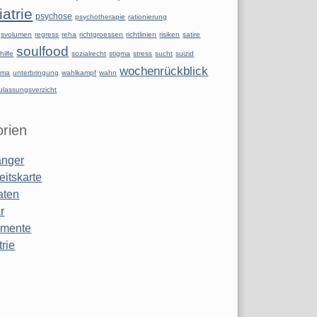
atrie
psychose
psychotherapie
rationierung
ngsvolumen
regress
reha
richtgroessen
richtlinien
risiken
satire
soulfood
hilfe
sozialrecht
stigma
stress
sucht
suizid
wochenrückblick
uma
unterbringung
wahlkampf
wahn
ulassungsverzicht
rien
anger
eitskarte
aten
r
amente
rie