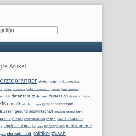
iste
te Artikel
erztepranger
alkohol
angst
antidepressiva
ka
arbeit
autismus
betreuungsrecht
bipolar
bonusmalus
datenschutz
depression
desinformation
annabis
demenz
xis
ehealth
gesundheitsreform
ekt
faq
gaga
itswesen
gesundheitswirtschaft
grundlagen
gewicht
onorar
kranke kassen
internet
kommunikation
kosten
krankheitskarte
medikamente
kv
medienpfusch
ge
links
politikerpfusch
planwirtschaft
ngen