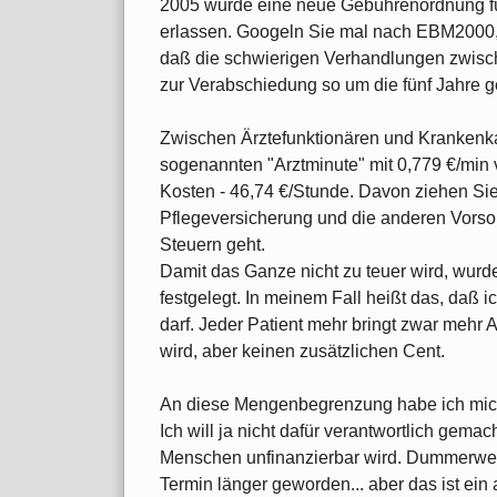
2005 wurde eine neue Gebührenordnung f
erlassen. Googeln Sie mal nach EBM2000, 
daß die schwierigen Verhandlungen zwisc
zur Verabschiedung so um die fünf Jahre 
Zwischen Ärztefunktionären und Krankenk
sogenannten "Arztminute" mit 0,779 €/min 
Kosten - 46,74 €/Stunde. Davon ziehen Si
Pflegeversicherung und die anderen Vors
Steuern geht.
Damit das Ganze nicht zu teuer wird, wur
festgelegt. In meinem Fall heißt das, daß
darf. Jeder Patient mehr bringt zwar mehr A
wird, aber keinen zusätzlichen Cent.
An diese Mengenbegrenzung habe ich mich 
Ich will ja nicht dafür verantwortlich gem
Menschen unfinanzierbar wird. Dummerweis
Termin länger geworden... aber das ist ei