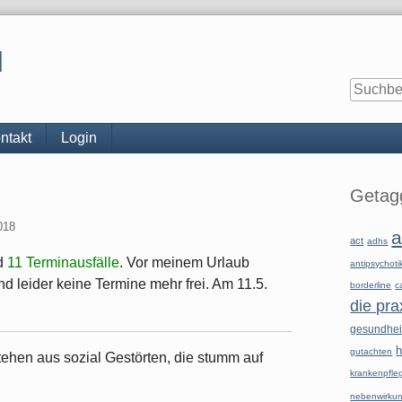
l
ntakt
Login
Seitenle
Getagg
018
a
act
adhs
d
11 Terminausfälle
. Vor meinem Urlaub
antipsychoti
nd leider keine Termine mehr frei. Am 11.5.
borderline
c
die pra
gesundhe
h
gutachten
ehen aus sozial Gestörten, die stumm auf
krankenpfle
nebenwirku