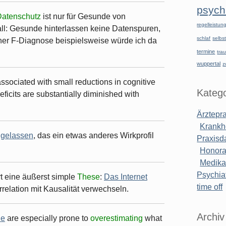
psychi
Datenschutz
ist nur für Gesunde von
regelleistu
all: Gesunde hinterlassen keine Datenspuren,
schlaf
selbst
iner F-Diagnose beispielsweise würde ich da
termine
tra
wuppertal
z
sociated with small reductions in cognitive
Katego
eficits are substantially diminished with
Ärztepr
Krankh
ugelassen
, das ein etwas anderes Wirkprofil
Praxisd
Honora
Medik
Psychiat
rt eine äußerst simple
These
:
Das Internet
time off
rrelation mit Kausalität verwechseln.
Archiv
le
are especially prone to
overestimating
what