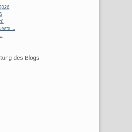
2026
26
26
este ...
..
tung des Blogs