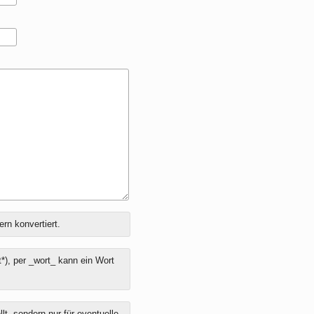
ern konvertiert.
*), per _wort_ kann ein Wort
t, sondern nur für eventuelle