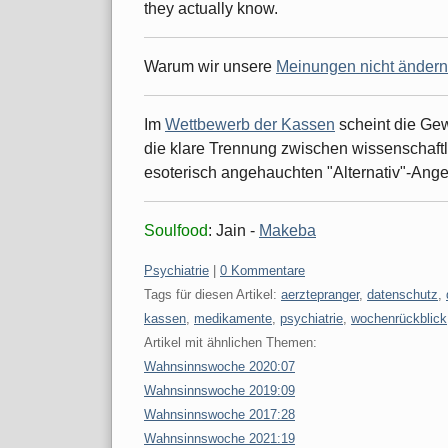
they actually know.
Warum wir unsere
Meinungen nicht ändern
Im
Wettbewerb der Kassen
scheint die Gew
die klare Trennung zwischen wissenschaf
esoterisch angehauchten "Alternativ"-Ang
Soulfood
: Jain -
Makeba
Kategorien:
Psychiatrie
|
0 Kommentare
Tags für diesen Artikel:
aerztepranger
,
datenschutz
,
kassen
,
medikamente
,
psychiatrie
,
wochenrückblick
Artikel mit ähnlichen Themen:
Wahnsinnswoche 2020:07
Wahnsinnswoche 2019:09
Wahnsinnswoche 2017:28
Wahnsinnswoche 2021:19