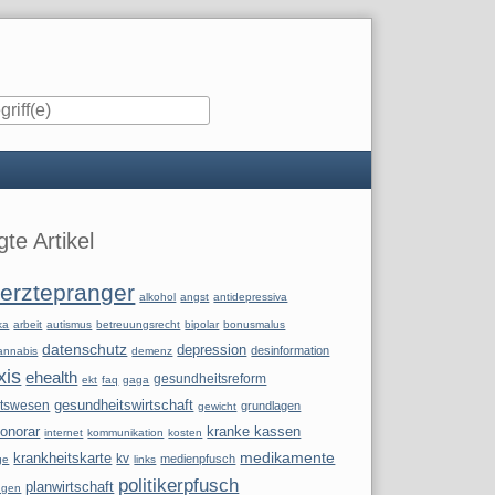
iste
te Artikel
erztepranger
alkohol
angst
antidepressiva
ka
arbeit
autismus
betreuungsrecht
bipolar
bonusmalus
datenschutz
depression
desinformation
annabis
demenz
xis
ehealth
gesundheitsreform
ekt
faq
gaga
itswesen
gesundheitswirtschaft
grundlagen
gewicht
onorar
kranke kassen
internet
kommunikation
kosten
krankheitskarte
medikamente
kv
medienpfusch
ge
links
politikerpfusch
planwirtschaft
ngen