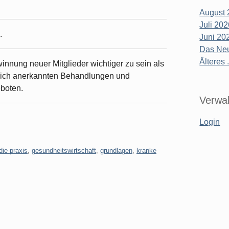
August 
Juli 20
.
Juni 20
Das Neu
Älteres .
innung neuer Mitglieder wichtiger zu sein als
tlich anerkannten Behandlungen und
eboten.
Verwal
Login
die praxis
,
gesundheitswirtschaft
,
grundlagen
,
kranke