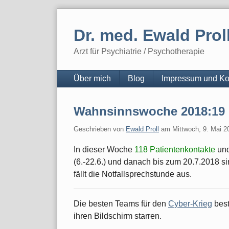
Skip
to
Dr. med. Ewald Prol
content
Arzt für Psychiatrie / Psychotherapie
Navigation
Über mich
Blog
Impressum und Ko
Wahnsinnswoche 2018:19
Geschrieben von
Ewald Proll
am
Mittwoch, 9. Mai 2
In dieser Woche
118 Patientenkontakte
un
(6.-22.6.) und danach bis zum 20.7.2018 si
fällt die Notfallsprechstunde aus.
Die besten Teams für den
Cyber-Krieg
best
ihren Bildschirm starren.