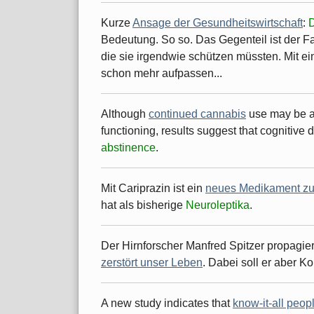
Kurze
Ansage der Gesundheitswirtschaft
:
Bedeutung. So so. Das Gegenteil ist der F
die sie irgendwie schützen müssten. Mit e
schon mehr aufpassen...
Although
continued cannabis
use may be as
functioning, results suggest that cognitive d
abstinence
.
Mit Cariprazin ist ein
neues Medikament z
hat als bisherige
Neuroleptika
.
Der Hirnforscher Manfred Spitzer propagie
zerstört unser Leben
. Dabei soll er aber Ko
A new study indicates that
know-it-all peop