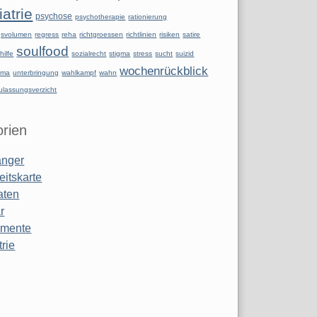
atrie
psychose
psychotherapie
rationierung
ngsvolumen
regress
reha
richtgroessen
richtlinien
risiken
satire
soulfood
hilfe
sozialrecht
stigma
stress
sucht
suizid
wochenrückblick
uma
unterbringung
wahlkampf
wahn
ulassungsverzicht
rien
anger
eitskarte
aten
r
amente
rie