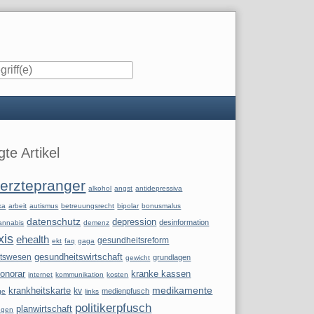
iste
te Artikel
erztepranger
alkohol
angst
antidepressiva
ka
arbeit
autismus
betreuungsrecht
bipolar
bonusmalus
datenschutz
depression
desinformation
annabis
demenz
xis
ehealth
gesundheitsreform
ekt
faq
gaga
itswesen
gesundheitswirtschaft
grundlagen
gewicht
onorar
kranke kassen
internet
kommunikation
kosten
krankheitskarte
medikamente
kv
medienpfusch
ge
links
politikerpfusch
planwirtschaft
ngen