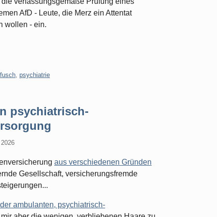
für die verfassungsgemäße Prüfung eines
emen AfD - Leute, die Merz ein Attentat
 wollen - ein.
pfusch
,
psychiatrie
 psychiatrisch-
ersorgung
i 2026
nkenversicherung
aus verschiedenen Gründen
ternde Gesellschaft, versicherungsfremde
steigerungen...
der ambulanten, psychiatrisch-
mir aber die wenigen, verbliebenen Haare zu