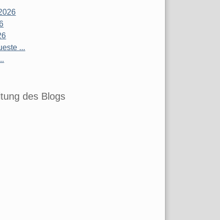
2026
26
26
este ...
..
tung des Blogs