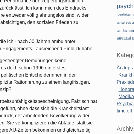
ie Performance der Regierungskoalition
psychi
t zurücklässt. Ich kann mich des Eindrucks
re entweder völlig ahnungslos sind, wider
regelleistu
bsichtigen, den sozialen Frieden zu
schlaf
selbst
termine
tra
wuppertal
z
 die ich - nach 30 Jahren ambulanter
hen Engagements - ausreichend Einblick habe.
Katego
angestrengter Bemühungen keine
l es doch schon 1996 ein erstes
Ärztepr
politischen Entscheiderinnen in der
Krankh
izite Rationierung zu einem langfristigen,
Praxisd
inzip?
Honora
Medik
beitsunfähigkeitsbescheinigung. Faktisch hat
Psychiat
geführt, ohne dass sich die Krankheitslast
time off
indruck, der arbeitenden Bevölkerung wider
 Sie verkomplizieren die Abläufe, statt sie
Archiv
ngere AU-Zeiten bekommen und gleichzeitig