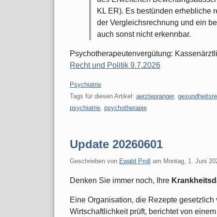
KL ER). Es bestünden erhebliche 
der Vergleichsrechnung und ein be
auch sonst nicht erkennbar.
Psychotherapeutenvergütung: Kassenärztli
Recht und Politik 9.7.2026
Kategorien:
Psychiatrie
Tags für diesen Artikel:
aerztepranger
,
gesundheitsr
psychiatrie
,
psychotherapie
Update 20260601
Geschrieben von
Ewald Proll
am
Montag, 1. Juni 20
Denken Sie immer noch, Ihre
Krankheits
Eine Organisation, die Rezepte gesetzlich 
Wirtschaftlichkeit prüft, berichtet von einem