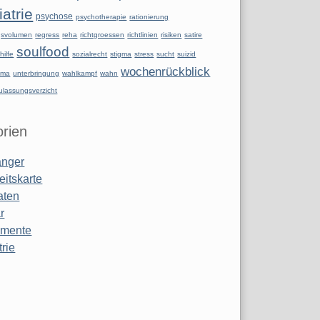
atrie
psychose
psychotherapie
rationierung
ngsvolumen
regress
reha
richtgroessen
richtlinien
risiken
satire
soulfood
hilfe
sozialrecht
stigma
stress
sucht
suizid
wochenrückblick
uma
unterbringung
wahlkampf
wahn
ulassungsverzicht
rien
anger
eitskarte
aten
r
amente
rie