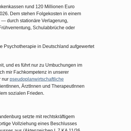
nkenkassen rund 120 Millionen Euro
r 2026. Dem stehen Folgekosten in einem
 — durch stationäre Verlagerung,
 Frühverrentung, Schulabbrüche oder
ychotherapie in Deutschland aufgewertet
eit, und es führt nur zu Umbuchungen im
ch mir Fachkompetenz in unserer
r nur
pseudoplanwirtschaftliche
tientInnen, ÄrztInnen und TherapeutInnen
dem sozialen Frieden.
ndenburg setzte mit rechtskräftigem
fortige Vollziehung eines Beschlusses
usses aus (Aktenzeichen L 7 KA 11/26