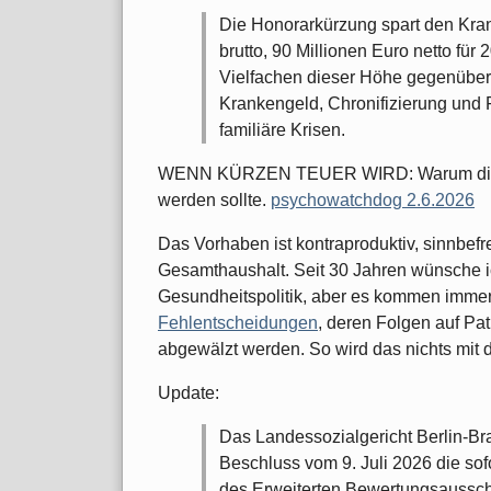
Die Honorarkürzung spart den Kra
brutto, 90 Millionen Euro netto fü
Vielfachen dieser Höhe gegenüber
Krankengeld, Chronifizierung und
familiäre Krisen.
WENN KÜRZEN TEUER WIRD: Warum die Ps
werden sollte.
psychowatchdog 2.6.2026
Das Vorhaben ist kontraproduktiv, sinnbefr
Gesamthaushalt. Seit 30 Jahren wünsche i
Gesundheitspolitik, aber es kommen imme
Fehlentscheidungen
, deren Folgen auf Pa
abgewälzt werden. So wird das nichts mit 
Update:
Das Landessozialgericht Berlin-Bra
Beschluss vom 9. Juli 2026 die so
des Erweiterten Bewertungsaussch