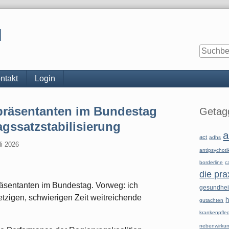
l
ntakt
Login
Seitenle
präsentanten im Bundestag
Getagg
gssatzstabilisierung
a
act
adhs
li 2026
antipsychoti
borderline
c
die pra
räsentanten im Bundestag. Vorweg: ich
gesundhe
jetzigen, schwierigen Zeit weitreichende
h
gutachten
krankenpfle
nebenwirku