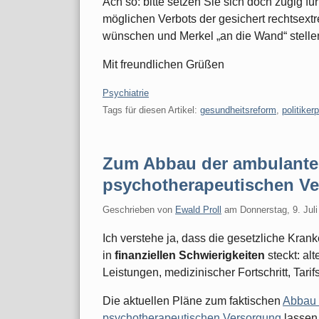
Ach so: bitte setzen Sie sich doch zügig 
möglichen Verbots der gesichert rechtsextr
wünschen und Merkel „an die Wand“ stellen
Mit freundlichen Grüßen
Kategorien:
Psychiatrie
Tags für diesen Artikel:
gesundheitsreform
,
politiker
Zum Abbau der ambulanten
psychotherapeutischen V
Geschrieben von
Ewald Proll
am
Donnerstag, 9. Jul
Ich verstehe ja, dass die gesetzliche Kra
in
finanziellen Schwierigkeiten
steckt: al
Leistungen, medizinischer Fortschritt, Tarif
Die aktuellen Pläne zum faktischen
Abbau 
psychotherapeutischen Versorgung
lassen 