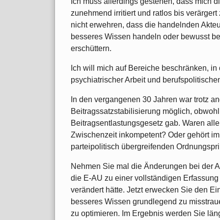
Ich muss allerdings gestehen, dass mich d
zunehmend irritiert und ratlos bis verärger
nicht erwehren, dass die handelnden Akteu
besseres Wissen handeln oder bewusst bea
erschüttern.
Ich will mich auf Bereiche beschränken, in
psychiatrischer Arbeit und berufspolitisc
In den vergangenen 30 Jahren war trotz 
Beitragssatzstabilisierung möglich, obwoh
Beitragsentlastungsgesetz gab. Waren alle 
Zwischenzeit inkompetent? Oder gehört impl
parteipolitisch übergreifenden Ordnungspr
Nehmen Sie mal die Änderungen bei der Ar
die E-AU zu einer vollständigen Erfassung 
verändert hätte. Jetzt erwecken Sie den E
besseres Wissen grundlegend zu misstrauen.
zu optimieren. Im Ergebnis werden Sie lä