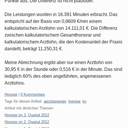
Punkte aus. Die Differenz ist nicht plausibel.
Die Leistungen wurden in 16.391 Minuten erbracht. Das
entspricht auf der Basis von 0,8609 €/min einem
kalkulatorischen Arztlohn von 14.111,01 €. Die Differenz
zwischen kalkulatorischem Gesamthonorar und
kalkulatorischem Arztlohn, die den Kostenanteil der Praxis
darstellt, beträgt 11.250,31 €.
Meine Abrechnung ergibt aber nur einen Arztlohn von
30,95 € in der Stunde oder 0,516 € in der Minute. Das sind
lediglich 60% des oben angeführten, angemessenen
Arztlohns.
Kategorien:
Honorar
|
0 Kommentare
Tags für diesen Artikel:
aerztepranger
,
honorar
,
kv
Artikel mit ähnlichen Themen:
Honorar im 3. Quartal 2012
Honorar im 2. Quartal 2012