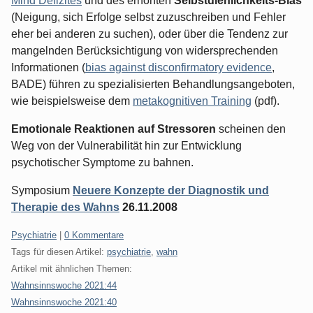
Mind Defizites
und des erhöhten
Selbstdienlichkeits-Bias
(Neigung, sich Erfolge selbst zuzuschreiben und Fehler
eher bei anderen zu suchen), oder über die Tendenz zur
mangelnden Berücksichtigung von widersprechenden
Informationen (
bias against disconfirmatory evidence
,
BADE) führen zu spezialisierten Behandlungsangeboten,
wie beispielsweise dem
metakognitiven Training
(pdf).
Emotionale Reaktionen auf Stressoren
scheinen den
Weg von der Vulnerabilität hin zur Entwicklung
psychotischer Symptome zu bahnen.
Symposium
Neuere Konzepte der Diagnostik und
Therapie des Wahns
26.11.2008
Kategorien:
Psychiatrie
|
0 Kommentare
Tags für diesen Artikel:
psychiatrie
,
wahn
Artikel mit ähnlichen Themen:
Wahnsinnswoche 2021:44
Wahnsinnswoche 2021:40