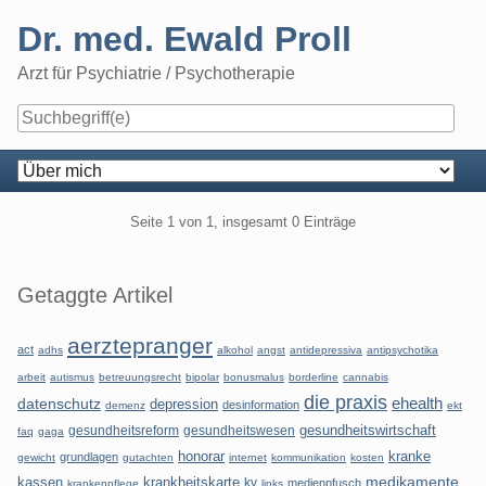
Skip
Dr. med. Ewald Proll
to
content
Arzt für Psychiatrie / Psychotherapie
Navigation
Pagination
Seite 1 von 1, insgesamt 0 Einträge
Seitenleiste
Getaggte Artikel
aerztepranger
act
adhs
alkohol
angst
antidepressiva
antipsychotika
arbeit
autismus
betreuungsrecht
bipolar
bonusmalus
borderline
cannabis
die praxis
datenschutz
ehealth
depression
desinformation
demenz
ekt
gesundheitsreform
gesundheitswesen
gesundheitswirtschaft
faq
gaga
honorar
kranke
grundlagen
gewicht
gutachten
internet
kommunikation
kosten
kassen
krankheitskarte
medikamente
kv
medienpfusch
krankenpflege
links