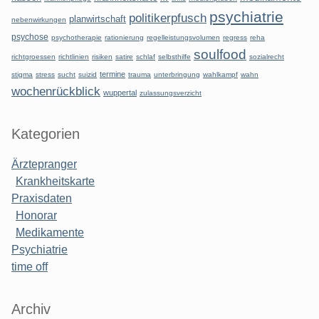
psychiatrie
politikerpfusch
planwirtschaft
nebenwirkungen
psychose
psychotherapie
rationierung
regelleistungsvolumen
regress
reha
soulfood
richtgroessen
richtlinien
risiken
satire
schlaf
selbsthilfe
sozialrecht
termine
stigma
stress
sucht
suizid
trauma
unterbringung
wahlkampf
wahn
wochenrückblick
wuppertal
zulassungsverzicht
Kategorien
Ärztepranger
Krankheitskarte
Praxisdaten
Honorar
Medikamente
Psychiatrie
time off
Archiv