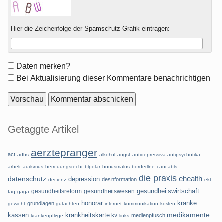
Hier die Zeichenfolge der Spamschutz-Grafik eintragen:
Formular-
Daten merken?
Optionen
Bei Aktualisierung dieser Kommentare benachrichtigen
Seitenleiste
Getaggte Artikel
aerztepranger
act
adhs
alkohol
angst
antidepressiva
antipsychotika
arbeit
autismus
betreuungsrecht
bipolar
bonusmalus
borderline
cannabis
die praxis
datenschutz
ehealth
depression
desinformation
demenz
ekt
gesundheitsreform
gesundheitswesen
gesundheitswirtschaft
faq
gaga
honorar
kranke
grundlagen
gewicht
gutachten
internet
kommunikation
kosten
kassen
krankheitskarte
medikamente
kv
medienpfusch
krankenpflege
links