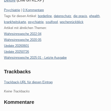
Before
(Live on KEXP)
Kategorien:
Psychiatrie
|
0 Kommentare
Tags für diesen Artikel:
borderline
,
datenschutz
,
die praxis
,
ehealth
,
krankheitskarte
,
psychiatrie
,
soulfood
,
wochenrückblick
Artikel mit ähnlichen Themen:
Wahnsinnswoche 2022:04
Wahnsinnswoche 2020:05
Update 20260601
Update 20250726
Wahnsinnswoche 2025:01 - Letzte Ausgabe
Trackbacks
Trackback-URL für diesen Eintrag
Keine Trackbacks
Kommentare