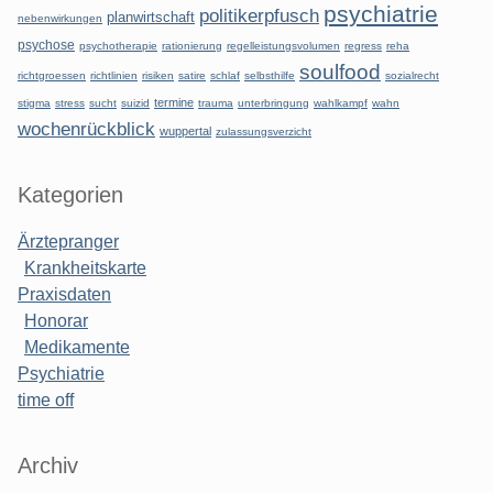
psychiatrie
politikerpfusch
planwirtschaft
nebenwirkungen
psychose
psychotherapie
rationierung
regelleistungsvolumen
regress
reha
soulfood
richtgroessen
richtlinien
risiken
satire
schlaf
selbsthilfe
sozialrecht
termine
stigma
stress
sucht
suizid
trauma
unterbringung
wahlkampf
wahn
wochenrückblick
wuppertal
zulassungsverzicht
Kategorien
Ärztepranger
Krankheitskarte
Praxisdaten
Honorar
Medikamente
Psychiatrie
time off
Archiv